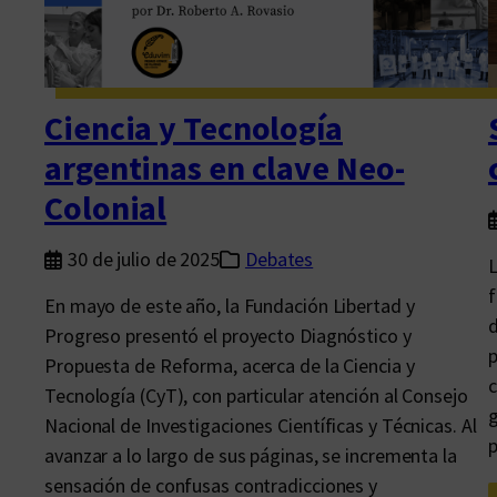
a
d
o
s
Ciencia y Tecnología
l
argentinas en clave Neo-
i
Colonial
b
r
30 de julio de 2025
Debates
L
o
f
s
En mayo de este año, la Fundación Libertad y
d
?
Progreso presentó el proyecto Diagnóstico y
p
o
Propuesta de Reforma, acerca de la Ciencia y
c
¿
Tecnología (CyT), con particular atención al Consejo
g
P
Nacional de Investigaciones Científicas y Técnicas. Al
o
avanzar a lo largo de sus páginas, se incrementa la
c
sensación de confusas contradicciones y