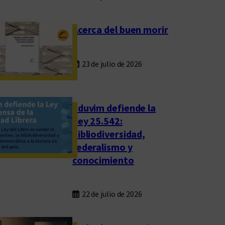
Acerca del buen morir
23 de julio de 2026
Eduvim defiende la
Ley 25.542:
bibliodiversidad,
federalismo y
conocimiento
22 de julio de 2026