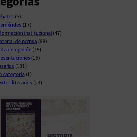
egorías
ebates
(5)
femérides
(17)
formación institucional
(47)
terial de prensa
(98)
ta de opinión
(19)
resentaciones
(15)
eseñas
(131)
n categoría
(1)
xtos literarios
(23)