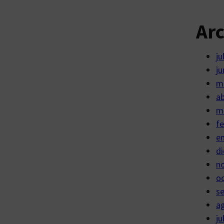
Ar
ju
ju
m
ab
m
fe
e
di
n
o
s
a
ju