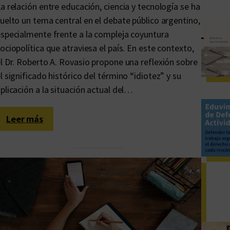
a relación entre educación, ciencia y tecnología se ha
uelto un tema central en el debate público argentino,
specialmente frente a la compleja coyuntura
ociopolítica que atraviesa el país. En este contexto,
l Dr. Roberto A. Rovasio propone una reflexión sobre
l significado histórico del término “idiotez” y su
plicación a la situación actual del…
:
Leer más
L
a
i
d
i
o
t
e