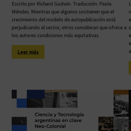
Escrito por Richard Godwin. Traducción: Paola
L
Méndez. Mientras que algunos sostienen que el
v
crecimiento del modelo de autopublicación está
e
perjudicando al sector, otros consideran que ofrece a
s
los autores condiciones más equitativas.
e
e
a
:
Leer más
¿
S
o
n
d
e
m
a
s
i