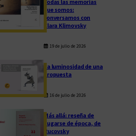
Todas las memorias
que somos:
conversamos con
Clara Klimovsky
19 de julio de 2026
La luminosidad de una
propuesta
16 de julio de 2026
Más allá: reseña de
Fugarse de época, de
Rucovsky