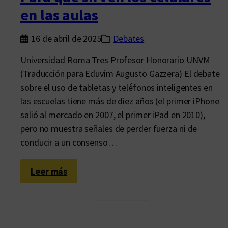
l
en las aulas
o
g
16 de abril de 2025
Debates
í
a
Universidad Roma Tres Profesor Honorario UNVM
a
(Traducción para Eduvim Augusto Gazzera) El debate
r
sobre el uso de tabletas y teléfonos inteligentes en
g
las escuelas tiene más de diez años (el primer iPhone
e
salió al mercado en 2007, el primer iPad en 2010),
n
pero no muestra señales de perder fuerza ni de
t
conducir a un consenso…
i
n
:
Leer más
a
C
s
o
e
n
n
t