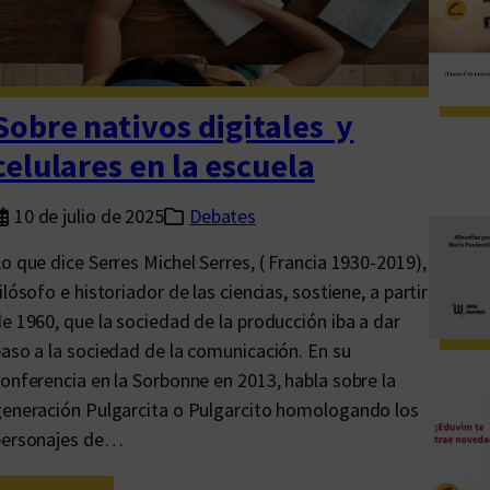
z
e
n
e
Sobre nativos digitales y
d
celulares en la escuela
u
c
10 de julio de 2025
Debates
a
o que dice Serres Michel Serres, ( Francia 1930-2019),
c
ilósofo e historiador de las ciencias, sostiene, a partir
i
e 1960, que la sociedad de la producción iba a dar
ó
aso a la sociedad de la comunicación. En su
n
onferencia en la Sorbonne en 2013, habla sobre la
,
eneración Pulgarcita o Pulgarcito homologando los
c
personajes de…
i
e