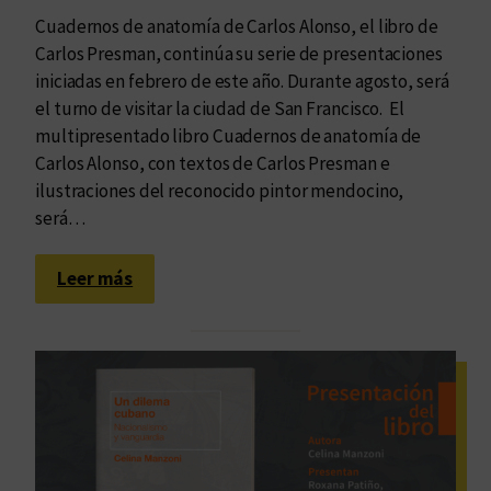
e
Cuadernos de anatomía de Carlos Alonso, el libro de
g
Carlos Presman, continúa su serie de presentaciones
r
iniciadas en febrero de este año. Durante agosto, será
a
el turno de visitar la ciudad de San Francisco. El
c
multipresentado libro Cuadernos de anatomía de
i
Carlos Alonso, con textos de Carlos Presman e
ó
ilustraciones del reconocido pintor mendocino,
n
será…
r
e
:
Leer más
g
C
i
a
o
r
n
l
a
o
l
s
y
P
d