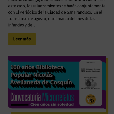
a
este caso, los relanzamientos se harán conjuntamente
d
con El Periódico de la Ciudad de San Francisco. En el
e
transcurso de agosto, en el marco del mes de las
a
infancias y de…
c
t
:
i
Leer más
D
v
i
i
s
s
f
m
r
o
u
t
á
d
e
l