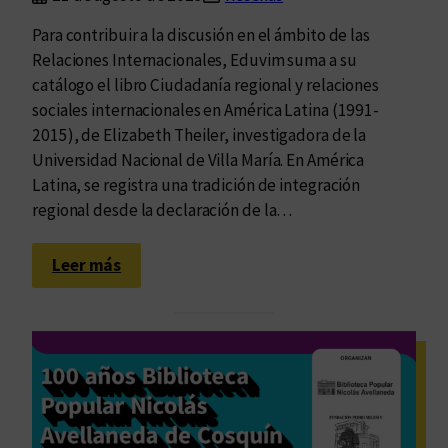
Para contribuir a la discusión en el ámbito de las
Relaciones Internacionales, Eduvim suma a su
catálogo el libro Ciudadanía regional y relaciones
sociales internacionales en América Latina (1991-
2015), de Elizabeth Theiler, investigadora de la
Universidad Nacional de Villa María. En América
Latina, se registra una tradición de integración
regional desde la declaración de la…
:
Leer más
A
m
é
r
i
c
a