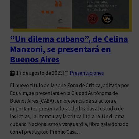
r
i
e
p
s
l
m
o
a
“Un dilema cubano”, de Celina
m
n
a
Manzoni, se presentará en
p
c
r
Buenos Aires
i
e
a
s
17 de agosto de 2023
Presentaciones
c
e
i
El nuevo título de la serie Zona de Crítica, editada por
n
u
Eduvim, se presentará en la Ciudad Autónoma de
t
d
Buenos Aires (CABA), en presencia de su autora e
a
a
importantes presentadoras dedicadas al estudio de
r
d
las letras, la literatura y la crítica literaria. Un dilema
á
a
cubano. Nacionalismo y vanguardia, libro galardonado
s
n
con el prestigioso Premio Casa…
u
a