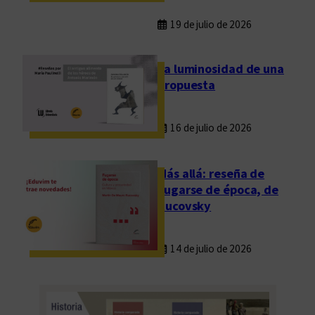
l
a
19 de julio de 2026
m
o
La luminosidad de una
r
propuesta
d
e
16 de julio de 2026
P
a
u
Más allá: reseña de
l
Fugarse de época, de
a
Rucovsky
14 de julio de 2026