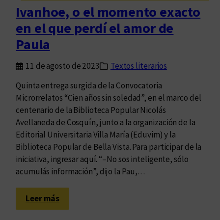
m
Ivanhoe, o el momento exacto
e
en el que perdí el amor de
s
d
Paula
e
l
11 de agosto de 2023
Textos literarios
a
Quinta entrega surgida de la Convocatoria
s
Microrrelatos “Cien años sin soledad”, en el marco del
i
centenario de la Biblioteca Popular Nicolás
n
Avellaneda de Cosquín, junto a la organización de la
f
Editorial Universitaria Villa María (Eduvim) y la
a
Biblioteca Popular de Bella Vista. Para participar de la
n
iniciativa, ingresar aquí. “–No sos inteligente, sólo
c
acumulás información”, dijo la Pau,…
i
a
:
s
Leer más
I
c