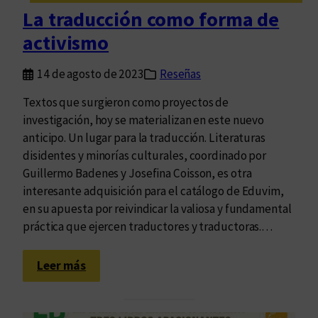
La traducción como forma de
activismo
14 de agosto de 2023
Reseñas
Textos que surgieron como proyectos de
investigación, hoy se materializan en este nuevo
anticipo. Un lugar para la traducción. Literaturas
disidentes y minorías culturales, coordinado por
Guillermo Badenes y Josefina Coisson, es otra
interesante adquisición para el catálogo de Eduvim,
en su apuesta por reivindicar la valiosa y fundamental
práctica que ejercen traductores y traductoras.…
:
Leer más
L
a