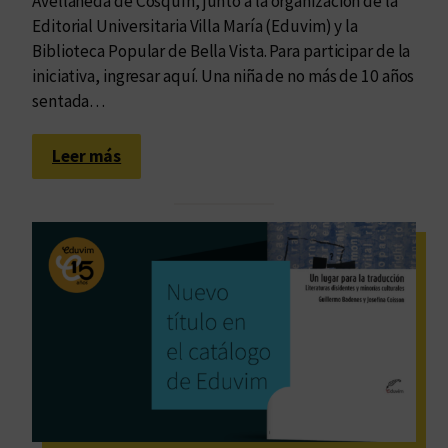
Avellaneda de Cosquín, junto a la organización de la
l
Editorial Universitaria Villa María (Eduvim) y la
F
Biblioteca Popular de Bella Vista. Para participar de la
e
iniciativa, ingresar aquí. Una niña de no más de 10 años
s
sentada…
t
i
:
Leer más
v
V
a
o
l
l
D
v
e
e
s
r
m
a
a
m
d
í
r
e
s