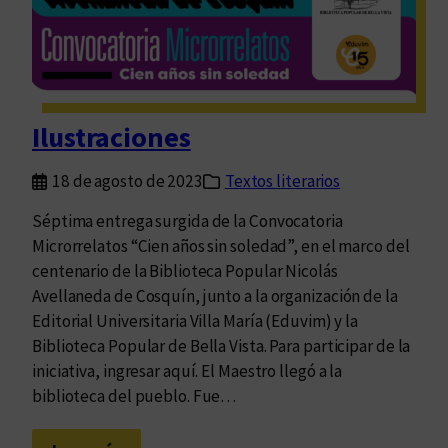
L
a
t
i
n
Ilustraciones
a
,
18 de agosto de 2023
Textos literarios
u
n
Séptima entrega surgida de la Convocatoria
a
Microrrelatos “Cien años sin soledad”, en el marco del
h
centenario de la Biblioteca Popular Nicolás
i
Avellaneda de Cosquín, junto a la organización de la
s
Editorial Universitaria Villa María (Eduvim) y la
t
Biblioteca Popular de Bella Vista. Para participar de la
o
iniciativa, ingresar aquí. El Maestro llegó a la
r
biblioteca del pueblo. Fue…
i
a