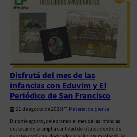
t
r
a
d
u
c
c
i
ó
n
Disfrutá del mes de las
c
infancias con Eduvim y El
o
m
Periódico de San Francisco
o
f
11 de agosto de 2023
Material de prensa
o
Durante agosto, celebramos el mes de las infancias
r
destacando la amplia cantidad de títulos dentro de
m
nuestro catálogo, dedicados a la literatura infantil. En