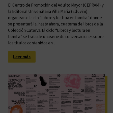
,
a
El Centro de Promoción del Adulto Mayor (CEPRAM) y
d
n
la Editorial Universitaria Villa María (Eduvim)
e
F
organizan el ciclo “Libros y lectura en familia” donde
C
r
se presentará la, hasta ahora, cuaterna de libros de la
e
a
Colección Caterva. El ciclo “Libros y lectura en
l
n
familia” se trata de una serie de conversaciones sobre
i
c
los títulos contenidos en…
n
i
a
s
:
Leer más
M
c
C
a
o
i
n
c
z
l
o
o
n
“
i
L
,
i
s