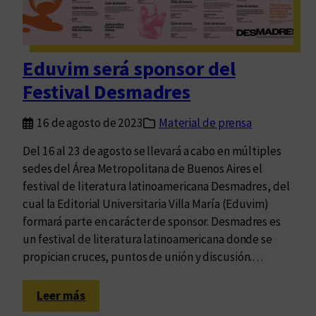
b
e
r
p
o
r
s
e
Eduvim será sponsor del
y
s
Festival Desmadres
l
e
e
n
16 de agosto de 2023
Material de prensa
c
t
t
a
Del 16 al 23 de agosto se llevará a cabo en múltiples
u
r
sedes del Área Metropolitana de Buenos Aires el
r
á
festival de literatura latinoamericana Desmadres, del
a
e
cual la Editorial Universitaria Villa María (Eduvim)
e
n
formará parte en carácter de sponsor. Desmadres es
n
B
un festival de literatura latinoamericana donde se
f
u
propician cruces, puntos de unión y discusión.…
a
e
m
n
:
Leer más
i
o
E