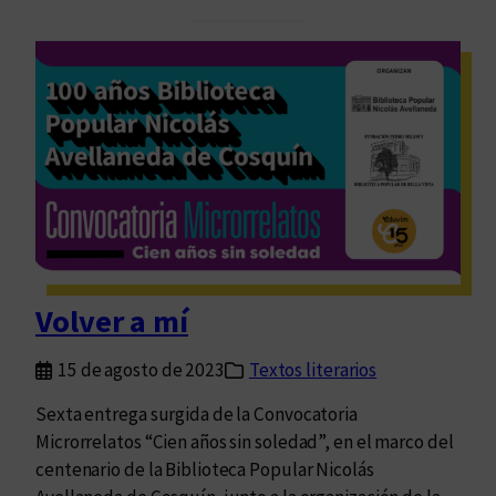
l
s
d
i
A
u
a
i
v
”
r
i
e
m
s
s
e
r
á
s
p
Volver a mí
o
n
15 de agosto de 2023
Textos literarios
s
o
Sexta entrega surgida de la Convocatoria
r
Microrrelatos “Cien años sin soledad”, en el marco del
d
centenario de la Biblioteca Popular Nicolás
e