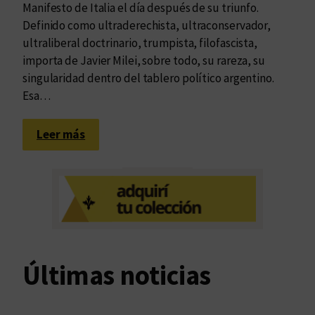
Manifesto de Italia el día después de su triunfo.
Definido como ultraderechista, ultraconservador,
ultraliberal doctrinario, trumpista, filofascista,
importa de Javier Milei, sobre todo, su rareza, su
singularidad dentro del tablero político argentino.
Esa…
:
Leer más
C
a
m
i
n
i
t
Últimas noticias
o
a
l