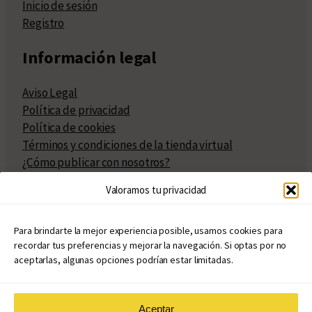
Inicio de sesión
Registro
Información legal
Aviso Legal
Política de privacidad
Política de cookies
Términos y condiciones de la tienda virtual
¿Cómo publicar con nosotros?
Compra y venta de derechos
Valoramos tu privacidad
Políticas de publicación
Facturación
Políticas de coedición
Para brindarte la mejor experiencia posible, usamos cookies para
recordar tus preferencias y mejorar la navegación. Si optas por no
Atribuciones
aceptarlas, algunas opciones podrían estar limitadas.
Aceptar