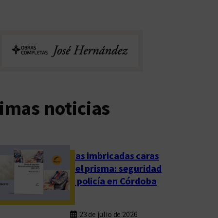
imas noticias
Las imbricadas caras
del prisma: seguridad
y policía en Córdoba
23 de julio de 2026