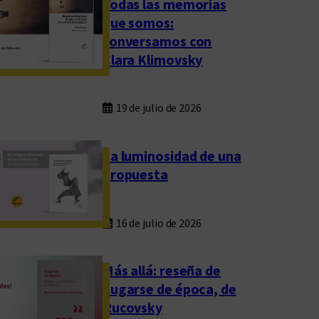
Todas las memorias
que somos:
conversamos con
Clara Klimovsky
19 de julio de 2026
La luminosidad de una
propuesta
16 de julio de 2026
Más allá: reseña de
Fugarse de época, de
Rucovsky