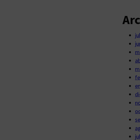
Ar
ju
ju
m
ab
m
fe
e
di
n
o
s
a
ju