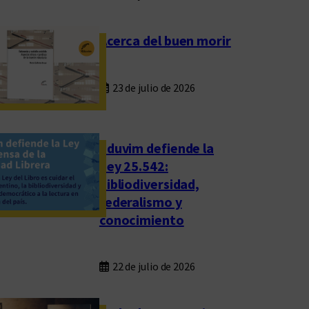
Acerca del buen morir
23 de julio de 2026
Eduvim defiende la
Ley 25.542:
bibliodiversidad,
federalismo y
conocimiento
22 de julio de 2026