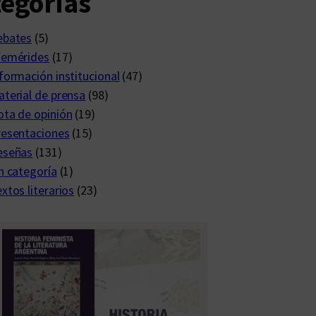
egorías
ebates
(5)
femérides
(17)
formación institucional
(47)
terial de prensa
(98)
ta de opinión
(19)
resentaciones
(15)
eseñas
(131)
n categoría
(1)
xtos literarios
(23)