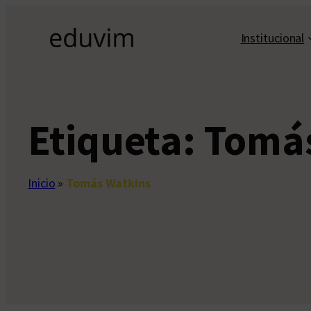
Saltar
al
Institucional
contenido
Etiqueta:
Tomás
Inicio
»
Tomás Watkins