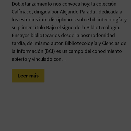
Doble lanzamiento nos convoca hoy: la colección
Calímaco, dirigida por Alejando Parada , dedicada a
los estudios interdisciplinares sobre bibliotecología, y
su primer título Bajo el signo de la Bibliotecología.
Ensayos bibliotecarios desde la posmodernidad
tardía, del mismo autor. Bibliotecología y Ciencias de
la Información (BCI) es un campo del conocimiento
abierto y vinculado con…
:
Leer más
H
a
c
i
a
u
n