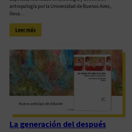
E
antropología por la Universidad de Buenos Aires,
d
lleva…
i
t
:
Leer más
h
R
V
e
e
l
r
i
a
g
i
ó
n
,
s
i
n
La generación del después
c