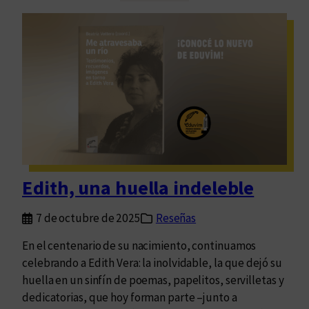
d
e
u
e
v
s
i
l
m
a
p
m
r
e
e
m
s
o
e
r
n
i
Edith, una huella indeleble
t
a
ó
7 de octubre de 2025
Reseñas
“
M
En el centenario de su nacimiento, continuamos
e
celebrando a Edith Vera: la inolvidable, la que dejó su
a
huella en un sinfín de poemas, papelitos, servilletas y
t
dedicatorias, que hoy forman parte –junto a