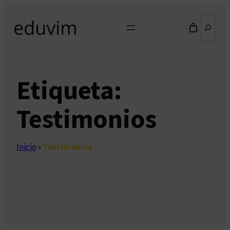
Saltar
Buscar
al
contenido
Etiqueta:
Testimonios
Inicio
»
Testimonios