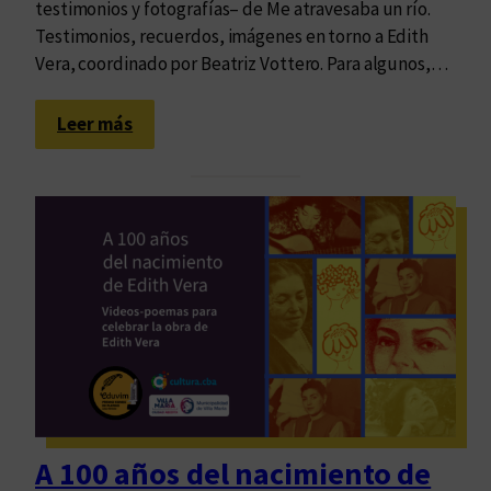
r
testimonios y fotografías– de Me atravesaba un río.
a
Testimonios, recuerdos, imágenes en torno a Edith
v
Vera, coordinado por Beatriz Vottero. Para algunos,…
e
s
:
Leer más
a
E
b
d
a
i
u
t
n
h
r
,
í
u
o
n
”
a
e
h
n
u
V
e
A 100 años del nacimiento de
i
l