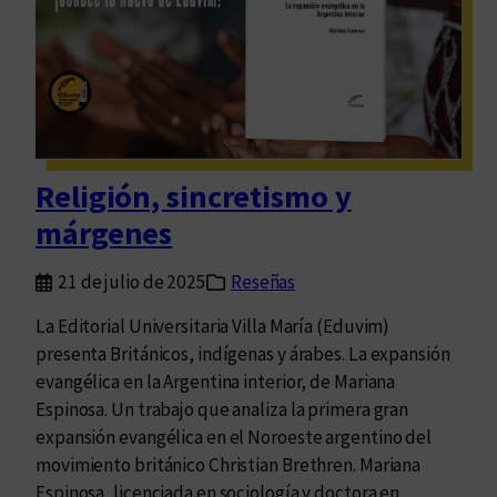
ñ
o
s
d
e
l
n
Religión, sincretismo y
a
márgenes
c
i
21 de julio de 2025
Reseñas
m
i
La Editorial Universitaria Villa María (Eduvim)
e
presenta Británicos, indígenas y árabes. La expansión
n
evangélica en la Argentina interior, de Mariana
t
Espinosa. Un trabajo que analiza la primera gran
o
expansión evangélica en el Noroeste argentino del
d
movimiento británico Christian Brethren. Mariana
e
Espinosa, licenciada en sociología y doctora en