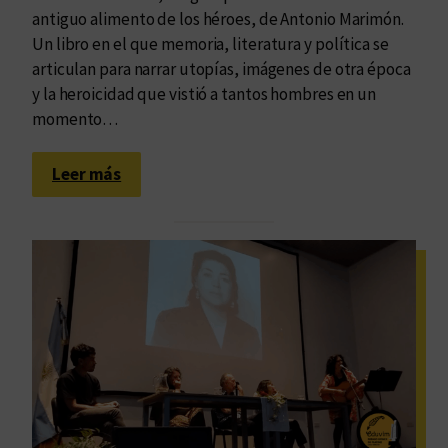
antiguo alimento de los héroes, de Antonio Marimón.
Un libro en el que memoria, literatura y política se
articulan para narrar utopías, imágenes de otra época
y la heroicidad que vistió a tantos hombres en un
momento…
:
Leer más
E
s
a
s
u
e
r
t
e
d