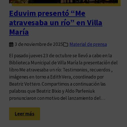
e
c
Eduvim presentó “Me
u
atravesaba un río” en Villa
a
r
María
t
a
3 de noviembre de 2025
Material de prensa
d
El pasado jueves 23 de octubre se llevó a cabo en la
i
Biblioteca Municipal de Villa María la presentación del
m
libro Me atravesaba un río: Testimonios, recuerdos ,
e
imágenes en torno a Edith Vera, coordinado por
n
Beatriz Vottero. Compartimos a continuación las
s
palabras que Beatriz Bixio y Aldo Parfeniuk
i
pronunciaron con motivo del lanzamiento del…
ó
n
:
q
Leer más
E
u