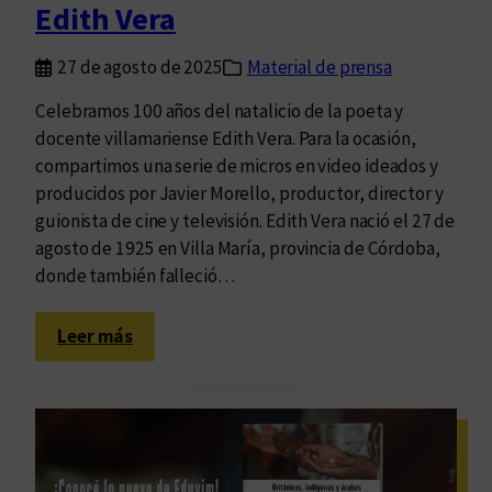
l
Edith Vera
l
l
a
a
27 de agosto de 2025
Material de prensa
i
M
n
Celebramos 100 años del natalicio de la poeta y
a
d
docente villamariense Edith Vera. Para la ocasión,
r
e
compartimos una serie de micros en video ideados y
í
l
producidos por Javier Morello, productor, director y
a
e
guionista de cine y televisión. Edith Vera nació el 27 de
b
agosto de 1925 en Villa María, provincia de Córdoba,
l
donde también falleció…
e
:
Leer más
A
1
0
0
a