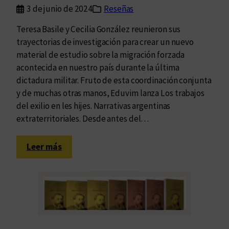
r
3 de junio de 2024
Reseñas
e
t
Teresa Basile y Cecilia González reunieron sus
i
trayectorias de investigación para crear un nuevo
s
material de estudio sobre la migración forzada
m
acontecida en nuestro país durante la última
o
dictadura militar. Fruto de esta coordinación conjunta
y
y de muchas otras manos, Eduvim lanza Los trabajos
m
del exilio en les hijes. Narrativas argentinas
á
extraterritoriales. Desde antes del…
r
g
:
Leer más
e
L
n
a
e
g
s
e
n
e