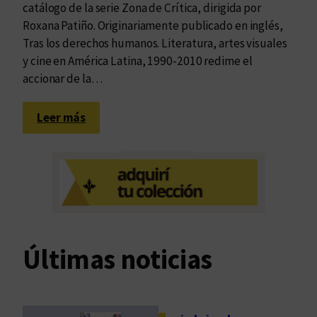
catálogo de la serie Zona de Crítica, dirigida por
Roxana Patiño. Originariamente publicado en inglés,
Tras los derechos humanos. Literatura, artes visuales
y cine en América Latina, 1990-2010 redime el
accionar de la…
:
Leer más
N
a
r
r
a
t
i
Últimas noticias
v
a
d
e