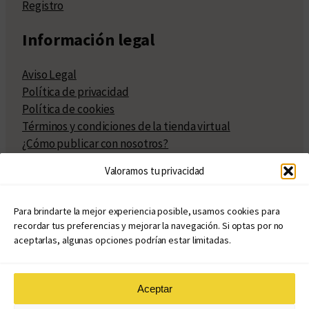
Registro
Información legal
Aviso Legal
Política de privacidad
Política de cookies
Términos y condiciones de la tienda virtual
¿Cómo publicar con nosotros?
Compra y venta de derechos
Valoramos tu privacidad
Políticas de publicación
Facturación
Políticas de coedición
Para brindarte la mejor experiencia posible, usamos cookies para
recordar tus preferencias y mejorar la navegación. Si optas por no
Atribuciones
aceptarlas, algunas opciones podrían estar limitadas.
Aceptar
© Copyright 2020 – 2026