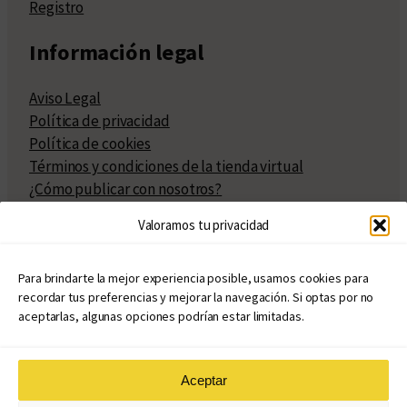
Registro
Información legal
Aviso Legal
Política de privacidad
Política de cookies
Términos y condiciones de la tienda virtual
¿Cómo publicar con nosotros?
Compra y venta de derechos
Valoramos tu privacidad
Políticas de publicación
Facturación
Políticas de coedición
Para brindarte la mejor experiencia posible, usamos cookies para
recordar tus preferencias y mejorar la navegación. Si optas por no
Atribuciones
aceptarlas, algunas opciones podrían estar limitadas.
Aceptar
© Copyright 2020 – 2026