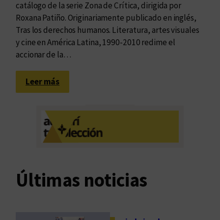
catálogo de la serie Zona de Crítica, dirigida por
Roxana Patiño. Originariamente publicado en inglés,
Tras los derechos humanos. Literatura, artes visuales
y cine en América Latina, 1990-2010 redime el
accionar de la…
:
Leer más
N
a
r
r
a
t
i
Últimas noticias
v
a
d
e