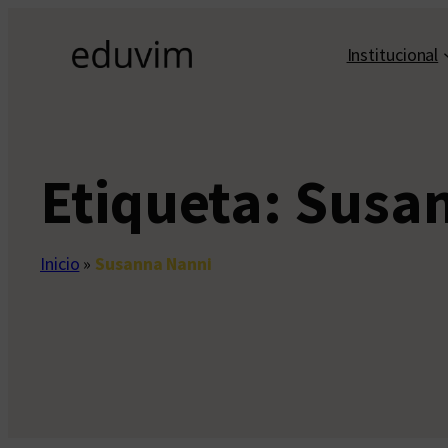
Saltar
al
Institucional
contenido
Etiqueta:
Susa
Inicio
»
Susanna Nanni