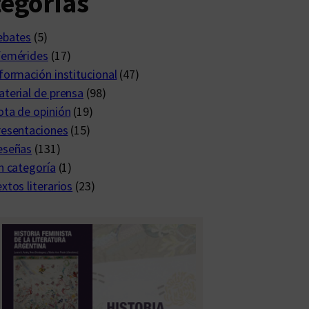
egorías
ebates
(5)
femérides
(17)
formación institucional
(47)
terial de prensa
(98)
ta de opinión
(19)
resentaciones
(15)
eseñas
(131)
n categoría
(1)
xtos literarios
(23)