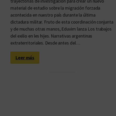
trayectorias de investigación para crear un nuevo
material de estudio sobre la migración forzada
acontecida en nuestro país durante la última
dictadura militar. Fruto de esta coordinación conjunta
y de muchas otras manos, Eduvim lanza Los trabajos
del exilio en les hijes. Narrativas argentinas
extraterritoriales. Desde antes del…
:
Leer más
L
a
g
e
n
e
r
a