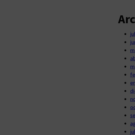
Ar
ju
ju
m
ab
m
fe
e
di
n
o
s
a
ju