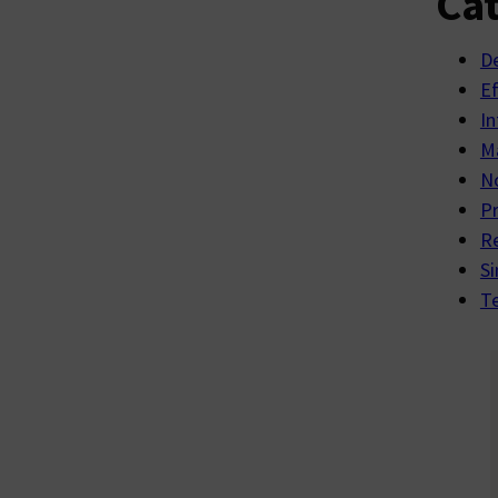
Cat
D
E
In
Ma
No
P
R
Si
Te