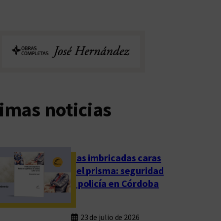
imas noticias
Las imbricadas caras
del prisma: seguridad
y policía en Córdoba
23 de julio de 2026