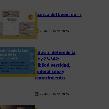
Acerca del buen morir
23 de julio de 2026
Eduvim defiende la
Ley 25.542:
bibliodiversidad,
federalismo y
conocimiento
22 de julio de 2026