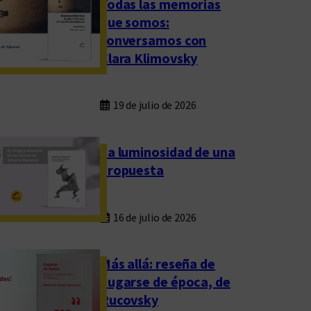
Todas las memorias
que somos:
conversamos con
Clara Klimovsky
19 de julio de 2026
La luminosidad de una
propuesta
16 de julio de 2026
Más allá: reseña de
Fugarse de época, de
Rucovsky