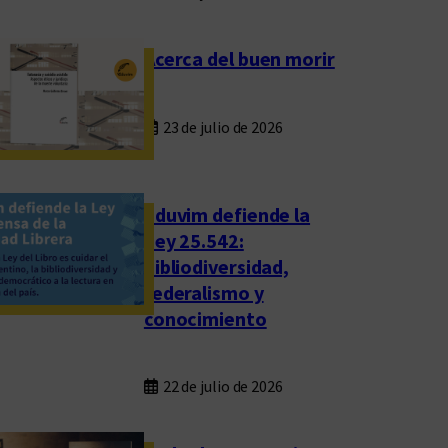
Acerca del buen morir
23 de julio de 2026
Eduvim defiende la
Ley 25.542:
bibliodiversidad,
federalismo y
conocimiento
22 de julio de 2026