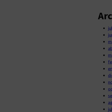
Ar
ju
ju
m
ab
m
fe
e
di
n
o
s
a
ju