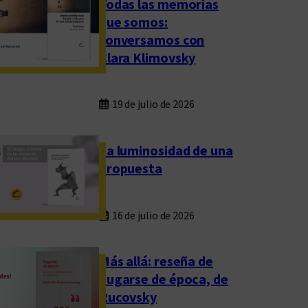
Todas las memorias
que somos:
conversamos con
Clara Klimovsky
19 de julio de 2026
La luminosidad de una
propuesta
16 de julio de 2026
Más allá: reseña de
Fugarse de época, de
Rucovsky