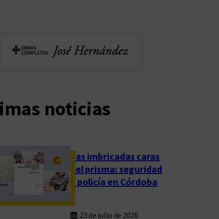
imas noticias
Las imbricadas caras
del prisma: seguridad
y policía en Córdoba
23 de julio de 2026