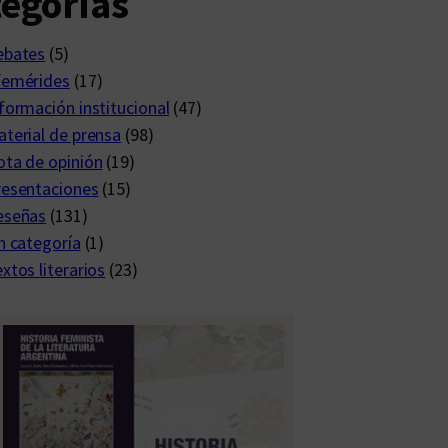
egorías
ebates
(5)
femérides
(17)
formación institucional
(47)
terial de prensa
(98)
ta de opinión
(19)
resentaciones
(15)
eseñas
(131)
n categoría
(1)
xtos literarios
(23)