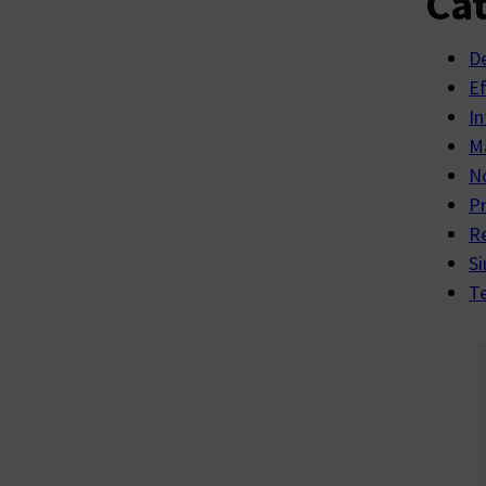
Cat
D
E
In
Ma
No
P
R
Si
Te