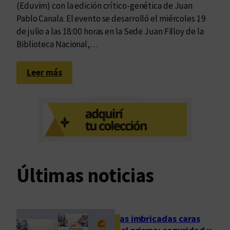
(Eduvim) con la edición crítico-genética de Juan
Pablo Canala. El evento se desarrolló el miércoles 19
de julio a las 18:00 horas en la Sede Juan Filloy de la
Biblioteca Nacional,…
:
Leer más
R
e
u
n
i
d
o
Últimas noticias
s
p
a
r
Las imbricadas caras
a