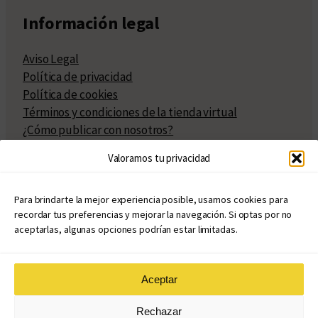
Información legal
Aviso Legal
Política de privacidad
Política de cookies
Términos y condiciones de la tienda virtual
¿Cómo publicar con nosotros?
Compra y venta de derechos
Valoramos tu privacidad
Políticas de publicación
Facturación
Políticas de coedición
Para brindarte la mejor experiencia posible, usamos cookies para
recordar tus preferencias y mejorar la navegación. Si optas por no
Atribuciones
aceptarlas, algunas opciones podrían estar limitadas.
Aceptar
© Copyright 2020 – 2026
Rechazar