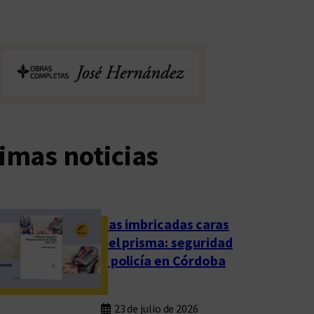
imas noticias
Las imbricadas caras
del prisma: seguridad
y policía en Córdoba
23 de julio de 2026