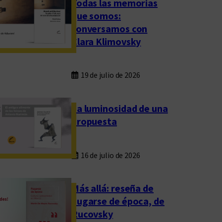
Todas las memorias
que somos:
conversamos con
Clara Klimovsky
19 de julio de 2026
La luminosidad de una
propuesta
16 de julio de 2026
Más allá: reseña de
Fugarse de época, de
Rucovsky