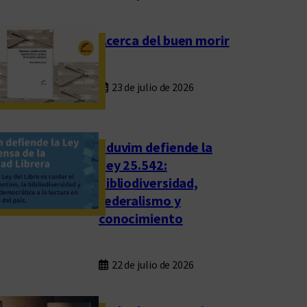
Acerca del buen morir
23 de julio de 2026
Eduvim defiende la
Ley 25.542:
bibliodiversidad,
federalismo y
conocimiento
22 de julio de 2026