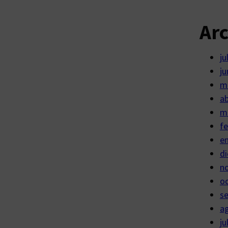
Ar
ju
ju
m
ab
m
fe
e
di
n
o
s
a
ju