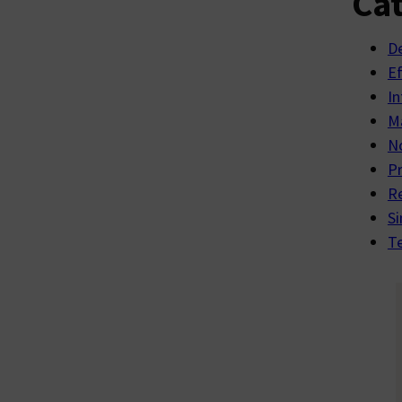
Cat
D
E
In
Ma
No
P
R
Si
Te