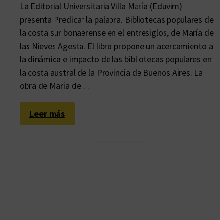
La Editorial Universitaria Villa María (Eduvim)
presenta Predicar la palabra. Bibliotecas populares de
la costa sur bonaerense en el entresiglos, de María de
las Nieves Agesta. El libro propone un acercamiento a
la dinámica e impacto de las bibliotecas populares en
la costa austral de la Provincia de Buenos Aires. La
obra de María de…
:
Leer más
U
n
l
u
g
a
r
p