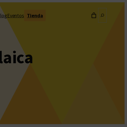
Buscar
log
Eventos
Tienda
laica