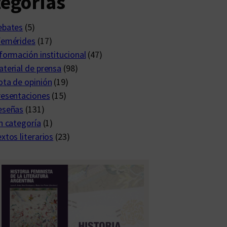
egorías
ebates
(5)
femérides
(17)
formación institucional
(47)
terial de prensa
(98)
ta de opinión
(19)
resentaciones
(15)
eseñas
(131)
n categoría
(1)
xtos literarios
(23)