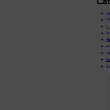
Cat
D
E
In
Ma
No
P
R
Si
Te