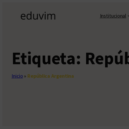
Saltar
al
Institucional
contenido
Etiqueta:
Repúb
Inicio
»
República Argentina