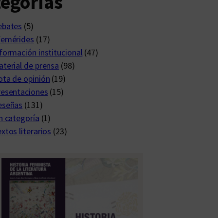
egorías
ebates
(5)
femérides
(17)
formación institucional
(47)
terial de prensa
(98)
ta de opinión
(19)
resentaciones
(15)
eseñas
(131)
n categoría
(1)
xtos literarios
(23)