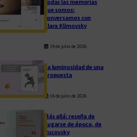
Todas las memorias
que somos:
conversamos con
Clara Klimovsky
19 de julio de 2026
La luminosidad de una
propuesta
16 de julio de 2026
Más allá: reseña de
Fugarse de época, de
Rucovsky