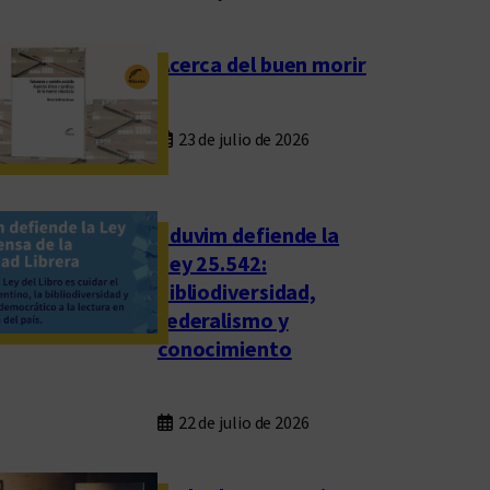
Acerca del buen morir
23 de julio de 2026
Eduvim defiende la
Ley 25.542:
bibliodiversidad,
federalismo y
conocimiento
22 de julio de 2026