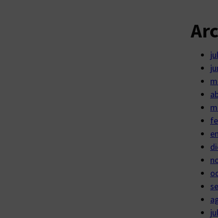
Ar
ju
ju
m
ab
m
fe
e
di
n
o
s
a
ju