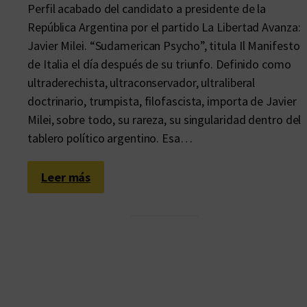
Perfil acabado del candidato a presidente de la
República Argentina por el partido La Libertad Avanza:
Javier Milei. “Sudamerican Psycho”, titula Il Manifesto
de Italia el día después de su triunfo. Definido como
ultraderechista, ultraconservador, ultraliberal
doctrinario, trumpista, filofascista, importa de Javier
Milei, sobre todo, su rareza, su singularidad dentro del
tablero político argentino. Esa…
:
Leer más
C
a
m
i
n
i
t