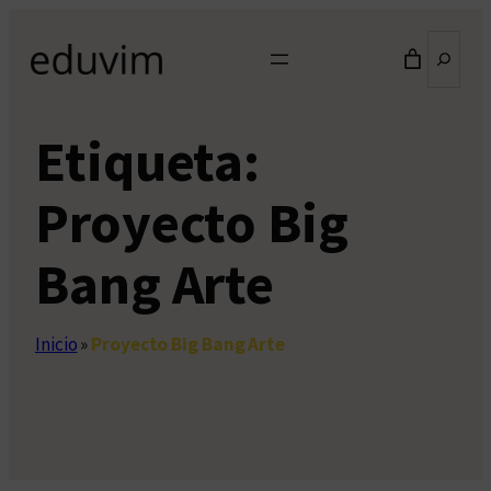
Saltar
Buscar
al
contenido
Etiqueta:
Proyecto Big
Bang Arte
Inicio
»
Proyecto Big Bang Arte