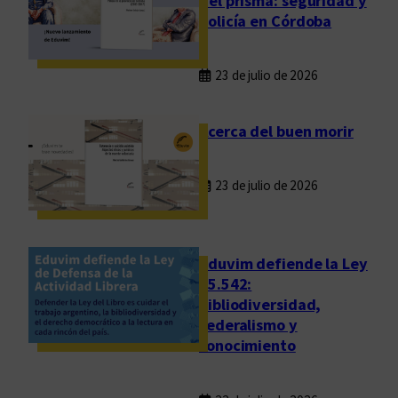
del prisma: seguridad y
n
policía en Córdoba
C
a
23 de julio de 2026
n
a
d
Acerca del buen morir
á
23 de julio de 2026
Eduvim defiende la Ley
25.542:
bibliodiversidad,
federalismo y
conocimiento