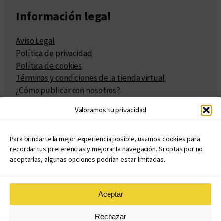
Información legal
Aviso Legal
Política de privacidad
Política de cookies
Términos y condiciones de la tienda virtual
¿Cómo publicar con nosotros?
Compra y venta de derechos
Valoramos tu privacidad
Políticas de publicación
Facturación
Políticas de coedición
Para brindarte la mejor experiencia posible, usamos cookies para
recordar tus preferencias y mejorar la navegación. Si optas por no
Atribuciones
aceptarlas, algunas opciones podrían estar limitadas.
Aceptar
© Copyright 2020 – 2026
Rechazar