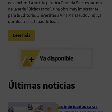
noviembre. La artista plástica Graciela Siles es autora
de la serie “Bichos raros”, una obra muy importante
para la Editorial Universitaria Villa María (Eduvim), ya
que ilustra las tapas de los…
:
Leer más
B
i
c
h
o
s
r
Últimas noticias
a
r
o
s
Las imbricadas caras
e