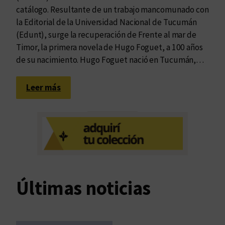
catálogo. Resultante de un trabajo mancomunado con
la Editorial de la Universidad Nacional de Tucumán
(Edunt), surge la recuperación de Frente al mar de
Timor, la primera novela de Hugo Foguet, a 100 años
de su nacimiento. Hugo Foguet nació en Tucumán,…
:
Leer más
L
a
e
t
e
r
n
Últimas noticias
i
d
a