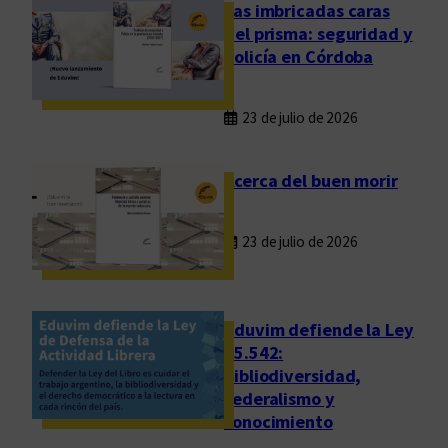
d
Las imbricadas caras
e
del prisma: seguridad y
s
policía en Córdoba
u
n
23 de julio de 2026
a
m
e
Acerca del buen morir
t
a
23 de julio de 2026
i
n
a
l
Eduvim defiende la Ley
c
25.542:
bibliodiversidad,
a
federalismo y
n
conocimiento
z