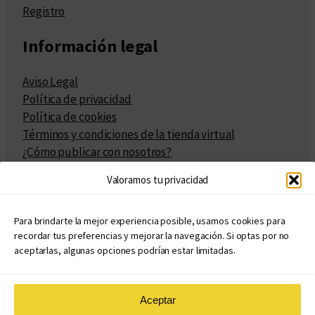
Registro
Información legal
Aviso Legal
Política de privacidad
Política de cookies
Términos y condiciones de la tienda virtual
¿Cómo publicar con nosotros?
Compra y venta de derechos
Valoramos tu privacidad
Políticas de publicación
Facturación
Políticas de coedición
Para brindarte la mejor experiencia posible, usamos cookies para
recordar tus preferencias y mejorar la navegación. Si optas por no
Atribuciones
aceptarlas, algunas opciones podrían estar limitadas.
Aceptar
© Copyright 2020 – 2026