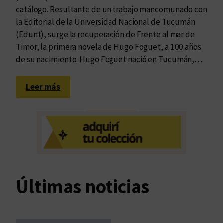
catálogo. Resultante de un trabajo mancomunado con
la Editorial de la Universidad Nacional de Tucumán
(Edunt), surge la recuperación de Frente al mar de
Timor, la primera novela de Hugo Foguet, a 100 años
de su nacimiento. Hugo Foguet nació en Tucumán,…
:
Leer más
L
a
e
t
e
r
n
Últimas noticias
i
d
a