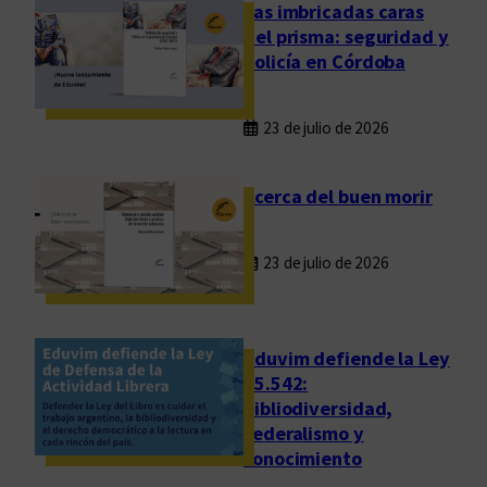
d
Las imbricadas caras
e
del prisma: seguridad y
s
policía en Córdoba
u
n
23 de julio de 2026
a
m
e
Acerca del buen morir
t
a
23 de julio de 2026
i
n
a
l
Eduvim defiende la Ley
c
25.542:
bibliodiversidad,
a
federalismo y
n
conocimiento
z