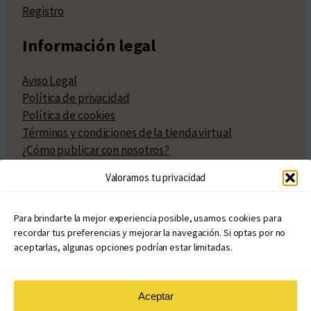
Registro
Información legal
Aviso Legal
Política de privacidad
Política de cookies
Términos y condiciones de la tienda virtual
¿Cómo publicar con nosotros?
Compra y venta de derechos
Valoramos tu privacidad
Políticas de publicación
Facturación
Políticas de coedición
Para brindarte la mejor experiencia posible, usamos cookies para
recordar tus preferencias y mejorar la navegación. Si optas por no
Atribuciones
aceptarlas, algunas opciones podrían estar limitadas.
Aceptar
© Copyright 2020 – 2026