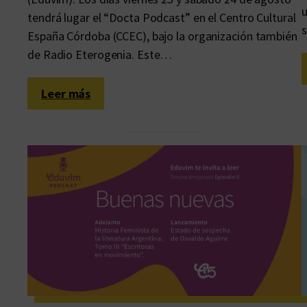
l
u
tendrá lugar el “Docta Podcast” en el Centro Cultural
a
s
España Córdoba (CCEC), bajo la organización también
s
de Radio Eterogenia. Este…
l
i
t
:
Leer más
e
E
r
d
a
u
t
v
u
i
r
m
a
p
s
a
l
r
a
t
t
i