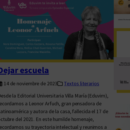
u
e
n
t
r
o
p
a
r
Dejar escuela
a
d
14 de noviembre de 2023
Textos literarios
e
esde la Editorial Universitaria Villa María (Eduvim),
s
ecordamos a Leonor Arfuch, gran pensadora de
t
atinoamérica y autora de la casa, fallecida el 17 de
a
ctubre del 2021. En este humilde homenaje,
c
ecordamos su trayectoria intelectual y reunimos a