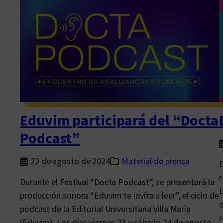
o
d
c
a
s
t
p
a
r
Eduvim participará del “Docta
a
Podcast”
p
e
22 de agosto de 2024
Material de prensa
D
n
r
Durante el Festival “Docta Podcast”, se presentará la
s
L
producción sonora “Eduvim te invita a leer”, el ciclo de
a
o
podcast de la Editorial Universitaria Villa María
r
r
(Eduvim). Los días viernes 23 y sábado 24 de agosto