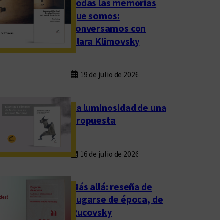
Todas las memorias
que somos:
conversamos con
Clara Klimovsky
19 de julio de 2026
La luminosidad de una
propuesta
16 de julio de 2026
Más allá: reseña de
Fugarse de época, de
Rucovsky