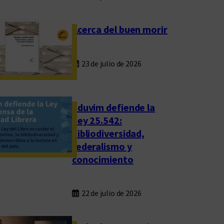
Acerca del buen morir
23 de julio de 2026
Eduvim defiende la
Ley 25.542:
bibliodiversidad,
federalismo y
conocimiento
22 de julio de 2026