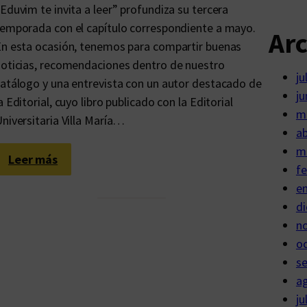
i
r
Eduvim te invita a leer” profundiza su tercera
a
a
emporada con el capítulo correspondiente a mayo.
Ar
l
r
n esta ocasión, tenemos para compartir buenas
e
l
oticias, recomendaciones dentro de nuestro
ju
s
a
atálogo y una entrevista con un autor destacado de
ju
d
s
a Editorial, cuyo libro publicado con la Editorial
m
e
i
niversitaria Villa María…
ab
C
n
m
ó
f
:
Leer más
fe
r
a
N
e
d
n
o
di
o
c
t
n
b
i
e
o
a
a
p
s
s
i
a
e
ju
r