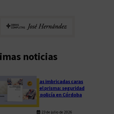
imas noticias
Las imbricadas caras
del prisma: seguridad
y policía en Córdoba
23 de julio de 2026