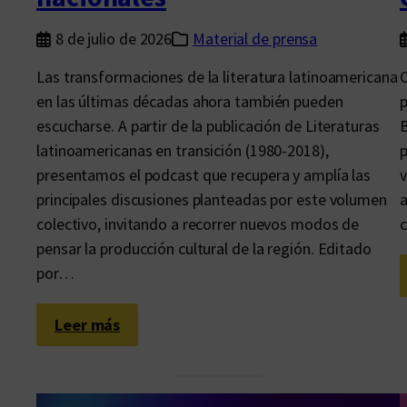
8 de julio de 2026
Material de prensa
Las transformaciones de la literatura latinoamericana
C
en las últimas décadas ahora también pueden
p
escucharse. A partir de la publicación de Literaturas
B
latinoamericanas en transición (1980-2018),
p
presentamos el podcast que recupera y amplía las
v
principales discusiones planteadas por este volumen
a
colectivo, invitando a recorrer nuevos modos de
c
pensar la producción cultural de la región. Editado
por…
:
Leer más
U
n
p