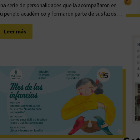
a
na serie de personalidades que la acompañaron en
r
u periplo académico y formaron parte de sus lazos…
l
a
:
Leer más
l
D
a
e
b
j
o
a
r
r
d
e
e
s
e
c
s
u
c
e
r
l
i
a
t