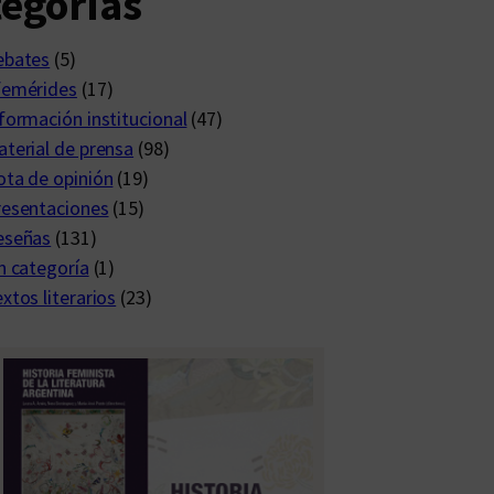
egorías
ebates
(5)
femérides
(17)
formación institucional
(47)
terial de prensa
(98)
ta de opinión
(19)
resentaciones
(15)
eseñas
(131)
n categoría
(1)
xtos literarios
(23)