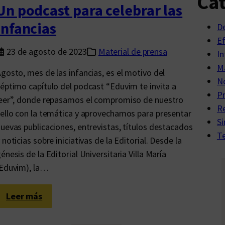
Cat
o
Un podcast para celebrar las
r
infancias
D
a
E
s
23 de agosto de 2023
Material de prensa
In
,
Ma
gosto, mes de las infancias, es el motivo del
e
No
éptimo capítulo del podcast “Eduvim te invita a
d
P
eer”, donde repasamos el compromiso de nuestro
i
R
ello con la temática y aprovechamos para presentar
t
Si
uevas publicaciones, entrevistas, títulos destacados
o
Te
 noticias sobre iniciativas de la Editorial. Desde la
r
énesis de la Editorial Universitaria Villa María
a
(Eduvim), la…
s
,
p
:
Leer más
r
U
o
n