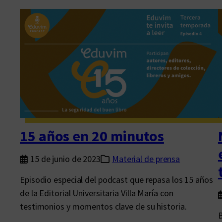
l
d
o
l
c
d
á
a
é
d
s
s
e
t
e
l
”
s
a
c
s
u
f
c
r
h
15 años en 20 minutos
o
a
n
r
15 de junio de 2023
Material de prensa
t
n
Episodio especial del podcast que repasa los 15 años
e
u
de la Editorial Universitaria Villa María con
r
e
testimonios y momentos clave de su historia.
a
s
B