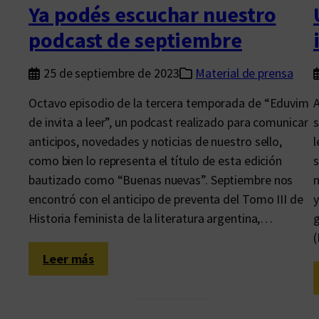
i
c
Ya podés escuchar nuestro
n
i
podcast de septiembre
o
p
a
a
25 de septiembre de 2023
Material de prensa
m
r
Octavo episodio de la tercera temporada de “Eduvim
A
e
á
de invita a leer”, un podcast realizado para comunicar
s
r
d
anticipos, novedades y noticias de nuestro sello,
l
i
e
como bien lo representa el título de esta edición
s
c
l
bautizado como “Buenas nuevas”. Septiembre nos
n
a
“
encontró con el anticipo de preventa del Tomo III de
y
n
D
Historia feminista de la literatura argentina,…
g
a
o
s
c
m
t
:
Leer más
á
a
Y
s
P
a
a
o
p