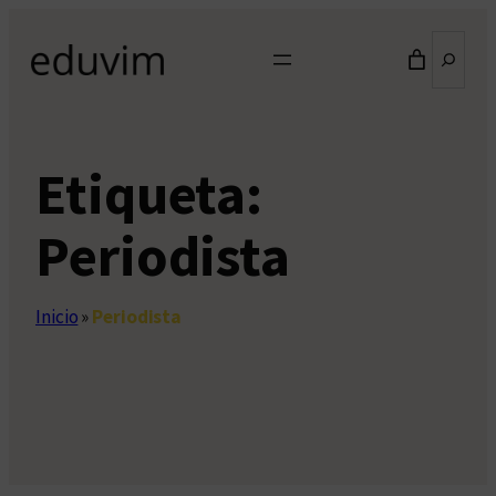
Saltar
Buscar
al
contenido
Etiqueta:
Periodista
Inicio
»
Periodista