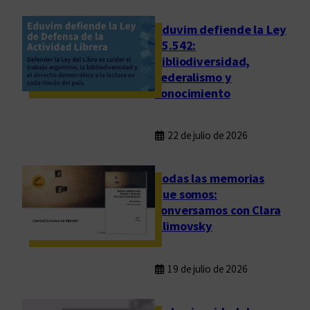
n
t
Eduvim defiende la Ley
o
25.542:
bibliodiversidad,
federalismo y
conocimiento
22 de julio de 2026
Todas las memorias
que somos:
conversamos con Clara
Klimovsky
19 de julio de 2026