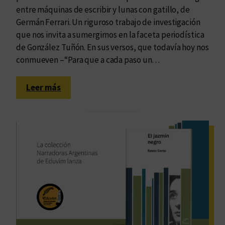
entre máquinas de escribir y lunas con gatillo, de
Germán Ferrari. Un riguroso trabajo de investigación
que nos invita a sumergirnos en la faceta periodística
de González Tuñón. En sus versos, que todavía hoy nos
conmueven –“Para que a cada paso un…
:
Leer más
E
l
e
t
e
r
n
o
c
a