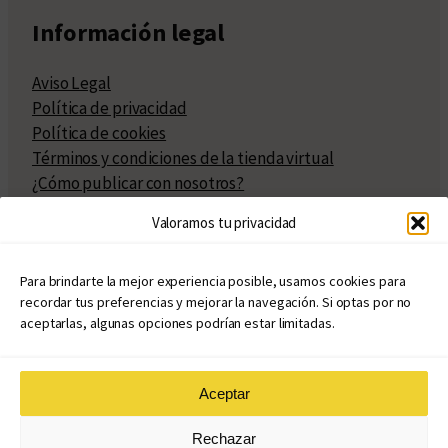
Información legal
Aviso Legal
Política de privacidad
Política de cookies
Términos y condiciones de la tienda virtual
¿Cómo publicar con nosotros?
Compra y venta de derechos
Valoramos tu privacidad
Políticas de publicación
Facturación
Políticas de coedición
Para brindarte la mejor experiencia posible, usamos cookies para
recordar tus preferencias y mejorar la navegación. Si optas por no
Atribuciones
aceptarlas, algunas opciones podrían estar limitadas.
Aceptar
© Copyright 2020 – 2026
Rechazar