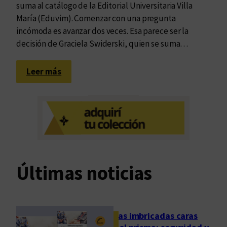
suma al catálogo de la Editorial Universitaria Villa
María (Eduvim). Comenzar con una pregunta
incómoda es avanzar dos veces. Esa parece ser la
decisión de Graciela Swiderski, quien se suma…
:
Leer más
T
r
a
s
c
e
n
Últimas noticias
d
e
r
e
Las imbricadas caras
n