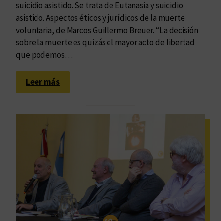
suicidio asistido. Se trata de Eutanasia y suicidio
asistido. Aspectos éticos y jurídicos de la muerte
voluntaria, de Marcos Guillermo Breuer. “La decisión
sobre la muerte es quizás el mayor acto de libertad
que podemos…
:
Leer más
A
c
e
r
c
a
d
e
l
b
u