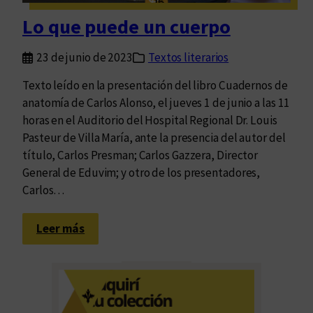
e
Lo que puede un cuerpo
n
m
23 de junio de 2023
Textos literarios
o
r
Texto leído en la presentación del libro Cuadernos de
i
anatomía de Carlos Alonso, el jueves 1 de junio a las 11
r
horas en el Auditorio del Hospital Regional Dr. Louis
Pasteur de Villa María, ante la presencia del autor del
título, Carlos Presman; Carlos Gazzera, Director
General de Eduvim; y otro de los presentadores,
Carlos…
:
Leer más
L
o
q
u