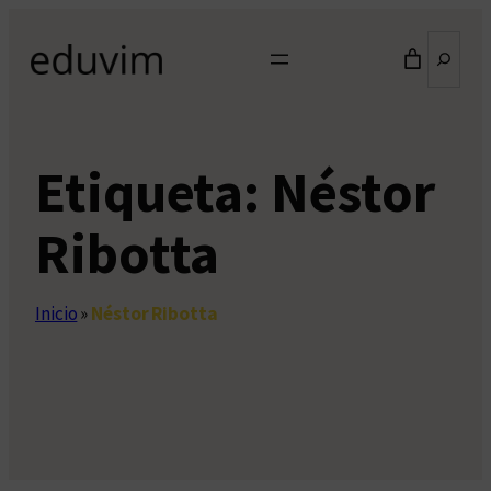
Saltar
Buscar
al
contenido
Etiqueta:
Néstor
Ribotta
Inicio
»
Néstor Ribotta