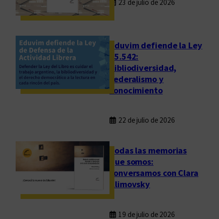
23 de julio de 2026
t
e
r
a
Eduvim defiende la Ley
t
25.542:
bibliodiversidad,
u
federalismo y
r
conocimiento
a
e
n
22 de julio de 2026
e
l
Todas las memorias
p
que somos:
r
conversamos con Clara
e
Klimovsky
s
e
n
19 de julio de 2026