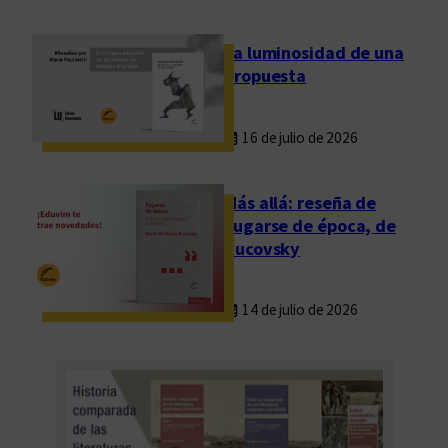
t
e
La luminosidad de una
a
propuesta
r
g
16 de julio de 2026
e
n
t
Más allá: reseña de
i
Fugarse de época, de
n
Rucovsky
o
14 de julio de 2026