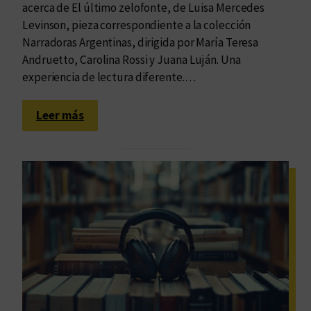
acerca de El último zelofonte, de Luisa Mercedes
Levinson, pieza correspondiente a la colección
Narradoras Argentinas, dirigida por María Teresa
Andruetto, Carolina Rossi y Juana Luján. Una
experiencia de lectura diferente.…
:
Leer más
L
a
t
o
t
a
l
i
d
a
d