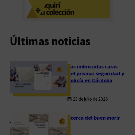
c
e
s
i
b
Últimas noticias
i
l
i
d
Las imbricadas caras
a
del prisma: seguridad y
d
policía en Córdoba
e
s
23 de julio de 2026
a
l
a
Acerca del buen morir
l
i