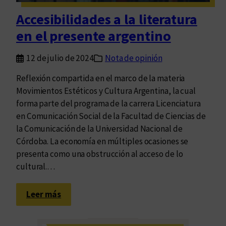
e
Accesibilidades a la literatura
n
en el presente argentino
e
l
12 de julio de 2024
Nota de opinión
f
r
Reflexión compartida en el marco de la materia
a
Movimientos Estéticos y Cultura Argentina, la cual
g
forma parte del programa de la carrera Licenciatura
m
en Comunicación Social de la Facultad de Ciencias de
e
la Comunicación de la Universidad Nacional de
n
Córdoba. La economía en múltiples ocasiones se
t
presenta como una obstrucción al acceso de lo
o
cultural.…
:
Leer más
A
c