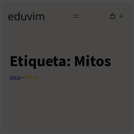
Saltar
Buscar
al
contenido
Etiqueta:
Mitos
Inicio
»
Mitos