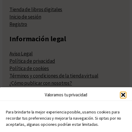
Tienda de libros digitales
Inicio de sesión
Registro
Información legal
Aviso Legal
Política de privacidad
Política de cookies
Términos y condiciones de la tienda virtual
¿Cómo publicar con nosotros?
Compra y venta de derechos
Valoramos tu privacidad
Políticas de publicación
Facturación
Políticas de coedición
Para brindarte la mejor experiencia posible, usamos cookies para
recordar tus preferencias y mejorar la navegación. Si optas por no
Atribuciones
aceptarlas, algunas opciones podrían estar limitadas.