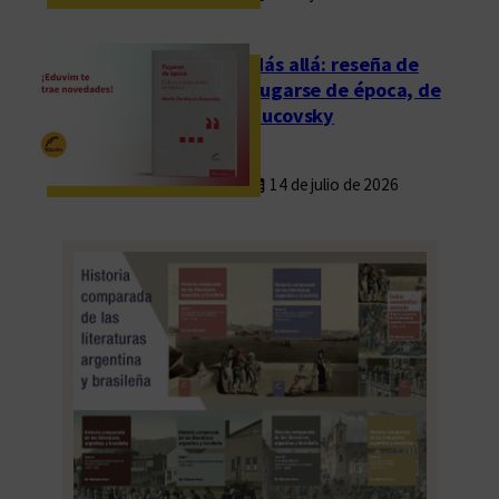
n
i
Más allá: reseña de
v
Fugarse de época, de
e
Rucovsky
r
s
14 de julio de 2026
a
r
i
o
c
o
n
l
a
e
n
t