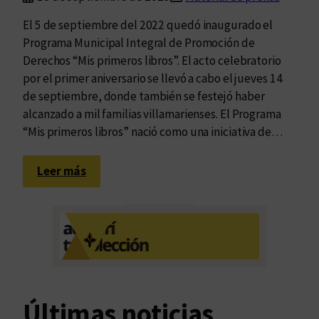
El 5 de septiembre del 2022 quedó inaugurado el
Programa Municipal Integral de Promoción de
Derechos “Mis primeros libros”. El acto celebratorio
por el primer aniversario se llevó a cabo el jueves 14
de septiembre, donde también se festejó haber
alcanzado a mil familias villamarienses. El Programa
“Mis primeros libros” nació como una iniciativa de…
:
Leer más
E
l
P
r
o
g
r
Últimas noticias
a