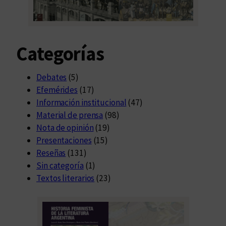
r
e
g
Categorías
a
d
e
Debates
(5)
l
Efemérides
(17)
a
Información institucional
(47)
b
Material de prensa
(98)
i
Nota de opinión
(19)
b
Presentaciones
(15)
l
Reseñas
(131)
i
Sin categoría
(1)
o
Textos literarios
(23)
t
e
c
a