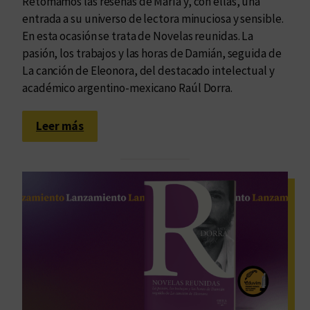
Retomamos las reseñas de María y, con ellas, una
entrada a su universo de lectora minuciosa y sensible.
En esta ocasión se trata de Novelas reunidas. La
pasión, los trabajos y las horas de Damián, seguida de
La canción de Eleonora, del destacado intelectual y
académico argentino-mexicano Raúl Dorra.
:
Leer más
L
a
i
n
f
i
n
i
t
u