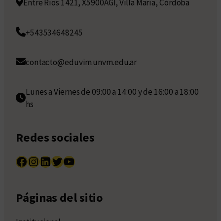
Entre Ríos 1421, X5900AGI, Villa María, Córdoba
+543534648245
contacto@eduvim.unvm.edu.ar
Lunes a Viernes de 09:00 a 14:00 y de 16:00 a 18:00
hs
Redes sociales
Facebook
Instagram
LinkedIn
Twitter
YouTube
Páginas del sitio