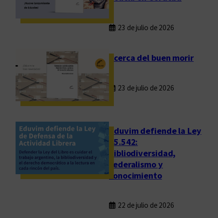
x
p
a
23 de julio de 2026
n
s
Acerca del buen morir
i
ó
n
23 de julio de 2026
Eduvim defiende la Ley
25.542:
bibliodiversidad,
federalismo y
conocimiento
22 de julio de 2026