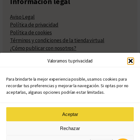
Información legal
Aviso Legal
Política de privacidad
Política de cookies
Términos y condiciones de la tienda virtual
¿Cómo publicar con nosotros?
Compra y venta de derechos
Valoramos tu privacidad
Políticas de publicación
Facturación
Políticas de coedición
Para brindarte la mejor experiencia posible, usamos cookies para
recordar tus preferencias y mejorar la navegación. Si optas por no
Atribuciones
aceptarlas, algunas opciones podrían estar limitadas.
Aceptar
© Copyright 2020 – 2026
Rechazar
eduvim.com.ar
| Todos los derechos reservados