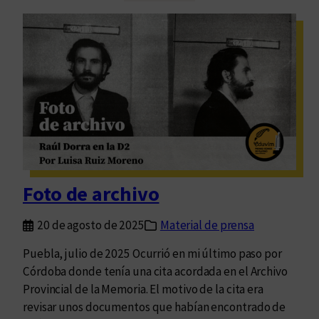
a
r
s
e
n
s
o
e
v
m
e
u
l
n
a
d
s
o
r
p
e
o
Foto de archivo
u
s
n
i
20 de agosto de 2025
Material de prensa
i
b
d
Puebla, julio de 2025 Ocurrió en mi último paso por
l
a
Córdoba donde tenía una cita acordada en el Archivo
e
s
Provincial de la Memoria. El motivo de la cita era
q
d
revisar unos documentos que habían encontrado de
u