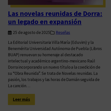
d
q
Las novelas reunidas de Dorra:
u
un legado en expansión
e
p
25 de agosto de 2025
Reseñas
u
e
La Editorial Universitaria Villa María (Eduvim) y la
d
Benemérita Universidad Autónoma de Puebla (Libros
e
BUAP) renuevan su homenaje al destacado
v
intelectual y académico argentino-mexicano Raúl
i
Dorra incorporando un nuevo título a la coedición de
s
su “Obra Reunida”. Se trata de Novelas reunidas. La
l
pasión, los trabajos y las horas de Damián seguida de
u
La canción…
m
b
:
Leer más
r
L
a