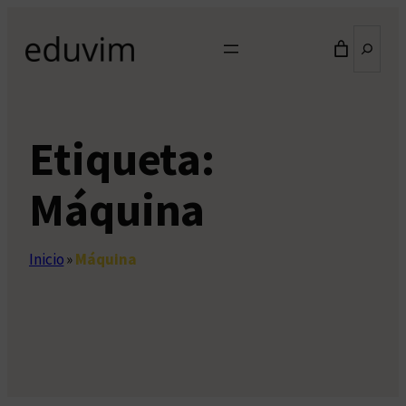
Saltar
Buscar
al
contenido
Etiqueta:
Máquina
Inicio
»
Máquina