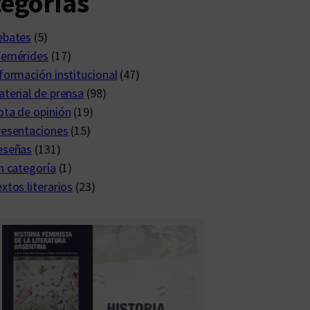
egorías
ebates
(5)
femérides
(17)
formación institucional
(47)
terial de prensa
(98)
ta de opinión
(19)
resentaciones
(15)
eseñas
(131)
n categoría
(1)
xtos literarios
(23)