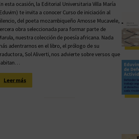
n esta ocasión, la Editorial Universitaria Villa María
Eduvim) te invita a conocer Curso de iniciación al
ilencio, del poeta mozambiqueño Amosse Mucavele,
ercera obra seleccionada para formar parte de
arula, nuestra colección de poesía africana. Nada
ás adentrarnos en el libro, el prólogo de su
raductora, Sol Aliverti, nos advierte sobre versos que
habitan…
:
Leer más
M
u
c
a
v
e
l