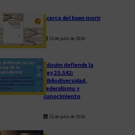
Acerca del buen morir
23 de julio de 2026
Eduvim defiende la
Ley 25.542:
bibliodiversidad,
federalismo y
conocimiento
22 de julio de 2026