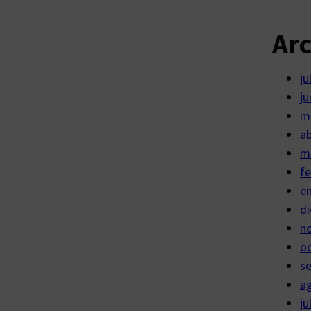
Ar
ju
ju
m
ab
m
fe
e
di
n
o
s
a
ju