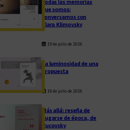
Todas las memorias
que somos:
conversamos con
Clara Klimovsky
19 de julio de 2026
La luminosidad de una
propuesta
16 de julio de 2026
Más allá: reseña de
Fugarse de época, de
Rucovsky