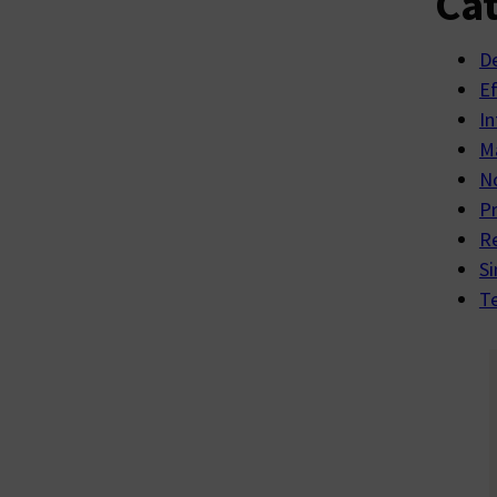
Cat
D
E
In
Ma
No
P
R
Si
Te