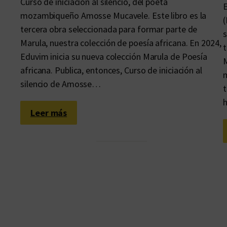
Curso de iniciación al silencio, del poeta
E
mozambiqueño Amosse Mucavele. Este libro es la
(
tercera obra seleccionada para formar parte de
s
Marula, nuestra colección de poesía africana. En 2024,
t
Eduvim inicia su nueva colección Marula de Poesía
M
africana. Publica, entonces, Curso de iniciación al
m
silencio de Amosse…
t
:
Leer más
L
a
s
p
a
l
a
b