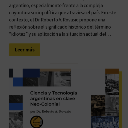
argentino, especialmente frente a la compleja
coyuntura sociopolítica que atraviesa el país. En este
contexto, el Dr. Roberto A. Rovasio propone una
reflexión sobre el significado histórico del término
“idiotez” y su aplicación a la situación actual del…
:
Leer más
L
a
i
d
i
o
t
e
z
e