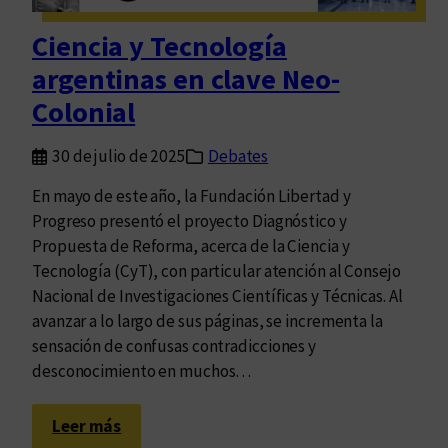
n
e
Ciencia y Tecnología
d
argentinas en clave Neo-
u
c
Colonial
a
c
30 de julio de 2025
Debates
i
En mayo de este año, la Fundación Libertad y
ó
Progreso presentó el proyecto Diagnóstico y
n
Propuesta de Reforma, acerca de la Ciencia y
,
Tecnología (CyT), con particular atención al Consejo
c
Nacional de Investigaciones Científicas y Técnicas. Al
i
avanzar a lo largo de sus páginas, se incrementa la
e
sensación de confusas contradicciones y
n
desconocimiento en muchos…
c
i
:
a
Leer más