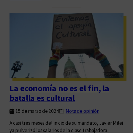
C
y
i
t
e
e
n
c
c
n
i
o
a
l
y
o
T
g
e
í
c
a
n
La economía no es el fin, la
o
batalla es cultural
l
o
15 de marzo de 2024
Nota de opinión
g
í
A casi tres meses del inicio de su mandato, Javier Milei
a
ya pulverizó los salarios de la clase trabajadora,