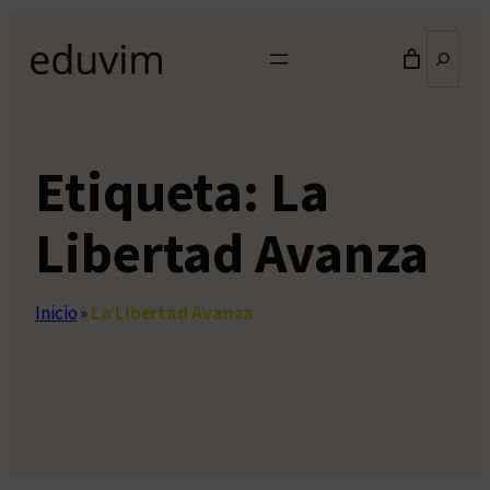
Saltar
Buscar
al
contenido
Etiqueta:
La
Libertad Avanza
Inicio
»
La Libertad Avanza