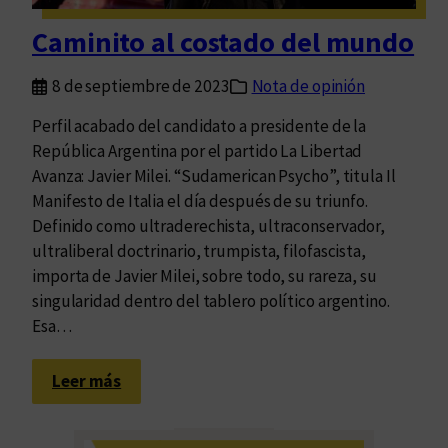
e
o
o
Caminito al costado del mundo
e
-
s
C
8 de septiembre de 2023
Nota de opinión
e
o
l
Perfil acabado del candidato a presidente de la
l
f
República Argentina por el partido La Libertad
o
i
Avanza: Javier Milei. “Sudamerican Psycho”, titula Il
n
n
Manifesto de Italia el día después de su triunfo.
i
,
Definido como ultraderechista, ultraconservador,
a
l
ultraliberal doctrinario, trumpista, filofascista,
l
a
importa de Javier Milei, sobre todo, su rareza, su
b
singularidad dentro del tablero político argentino.
a
Esa…
t
a
:
Leer más
l
C
l
a
a