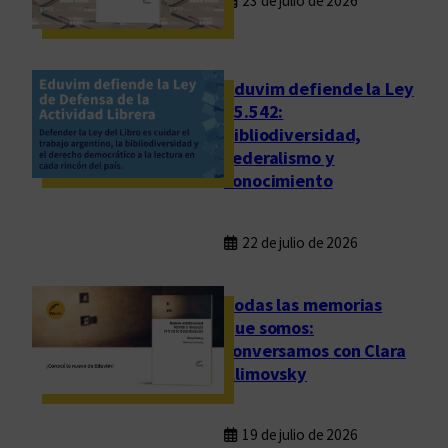
23 de julio de 2026
m
u
n
d
Eduvim defiende la Ley
o
25.542:
bibliodiversidad,
federalismo y
conocimiento
22 de julio de 2026
Todas las memorias
que somos:
conversamos con Clara
Klimovsky
19 de julio de 2026