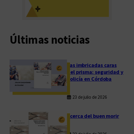
m
e
i
s
n
c
i
u
t
Últimas noticias
l
o
t
a
u
l
r
c
Las imbricadas caras
a
o
del prisma: seguridad y
l
s
policía en Córdoba
t
a
23 de julio de 2026
d
o
d
Acerca del buen morir
e
l