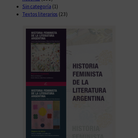
Sin categoría
(1)
Textos literarios
(23)