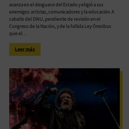
a
avanza en el desguace del Estado y eligió a sus
r
enemigos: artistas, comunicadores y la educación. A
g
caballo del DNU, pendiente de revisión en el
e
Congreso de la Nación, y de la fallida Ley Ómnibus
n
que el…
t
i
:
Leer más
n
L
a
a
s
e
e
c
n
o
c
n
l
o
a
m
v
í
e
a
N
n