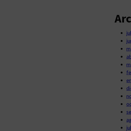
Ar
ju
ju
m
ab
m
fe
e
di
n
o
s
a
ju