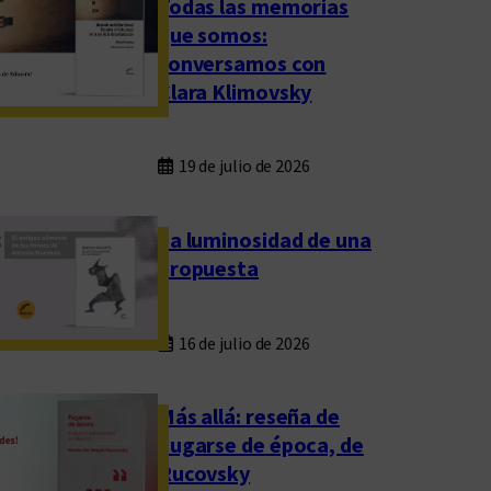
Todas las memorias
que somos:
conversamos con
Clara Klimovsky
19 de julio de 2026
La luminosidad de una
propuesta
16 de julio de 2026
Más allá: reseña de
Fugarse de época, de
Rucovsky