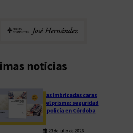
imas noticias
Las imbricadas caras
del prisma: seguridad
y policía en Córdoba
23 de julio de 2026