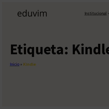
Saltar
al
Institucional
contenido
Etiqueta:
Kindl
Inicio
»
Kindle