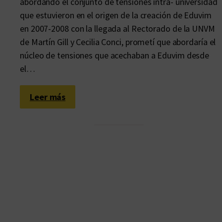
abordando el conjunto de tensiones intra- universidad
que estuvieron en el origen de la creación de Eduvim
en 2007-2008 con la llegada al Rectorado de la UNVM
de Martín Gill y Cecilia Conci, prometí que abordaría el
núcleo de tensiones que acechaban a Eduvim desde
el…
:
Leer más
D
o
s
d
e
q
u
i
n