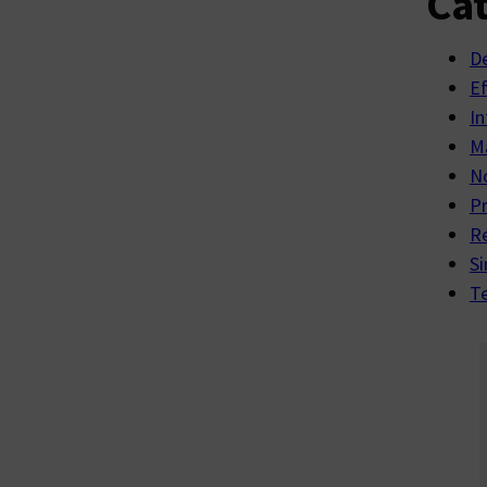
Cat
D
E
In
Ma
No
P
R
Si
Te