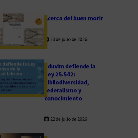
Acerca del buen morir
23 de julio de 2026
Eduvim defiende la
Ley 25.542:
bibliodiversidad,
federalismo y
conocimiento
22 de julio de 2026