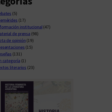
egorías
ebates
(5)
femérides
(17)
formación institucional
(47)
terial de prensa
(98)
ta de opinión
(19)
resentaciones
(15)
eseñas
(131)
n categoría
(1)
xtos literarios
(23)