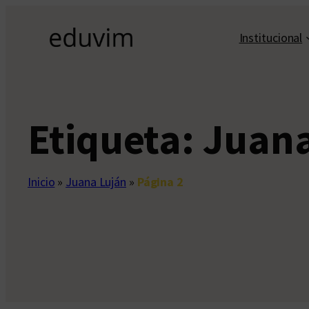
Saltar
al
Institucional
contenido
Etiqueta:
Juana
Inicio
»
Juana Luján
»
Página 2