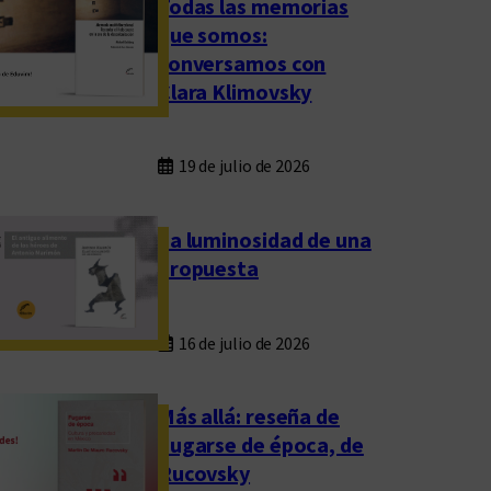
Todas las memorias
que somos:
conversamos con
Clara Klimovsky
19 de julio de 2026
La luminosidad de una
propuesta
16 de julio de 2026
Más allá: reseña de
Fugarse de época, de
Rucovsky