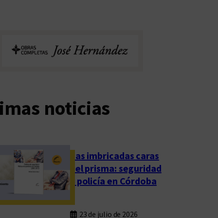
imas noticias
Las imbricadas caras
del prisma: seguridad
y policía en Córdoba
23 de julio de 2026