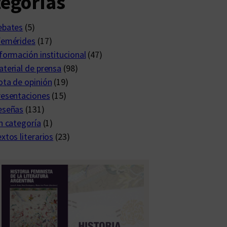
egorías
ebates
(5)
femérides
(17)
formación institucional
(47)
terial de prensa
(98)
ta de opinión
(19)
resentaciones
(15)
eseñas
(131)
n categoría
(1)
xtos literarios
(23)