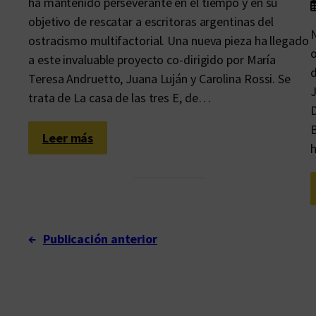
ha mantenido perseverante en el tiempo y en su
objetivo de rescatar a escritoras argentinas del
N
ostracismo multifactorial. Una nueva pieza ha llegado
o
a este invaluable proyecto co-dirigido por María
d
Teresa Andruetto, Juana Luján y Carolina Rossi. Se
J
trata de La casa de las tres E, de…
D
B
:
Leer más
h
S
e
c
r
e
←
Publicación anterior
t
a
y
s