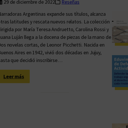
29 de diciembre de 2022
Reseñas
arradoras Argentinas expande sus títulos, alcanza
tras latitudes y rescata nuevos relatos. La colección
irigida por María Teresa Andruetto, Carolina Rossi y
uana Luján llega a la docena de piezas de la mano de
os novelas cortas, de Leonor Picchetti. Nacida en
uenos Aires en 1942, vivió dos décadas en Jujuy,
asta que decidió inscribirse…
:
Leer más
L
e
o
n
o
r