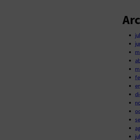
Ar
ju
ju
m
ab
m
fe
e
di
n
o
s
a
ju