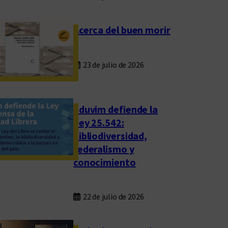
Acerca del buen morir
23 de julio de 2026
Eduvim defiende la
Ley 25.542:
bibliodiversidad,
federalismo y
conocimiento
22 de julio de 2026