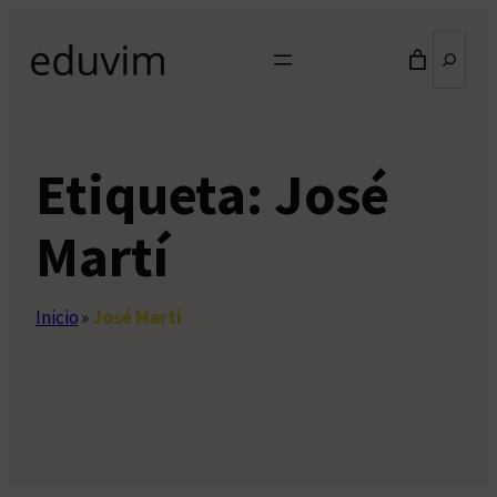
Saltar
Buscar
al
contenido
Etiqueta:
José
Martí
Inicio
»
José Martí