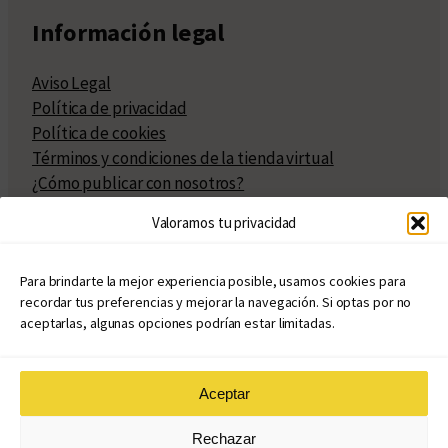
Información legal
Aviso Legal
Política de privacidad
Política de cookies
Términos y condiciones de la tienda virtual
¿Cómo publicar con nosotros?
Compra y venta de derechos
Valoramos tu privacidad
Políticas de publicación
Facturación
Políticas de coedición
Para brindarte la mejor experiencia posible, usamos cookies para
recordar tus preferencias y mejorar la navegación. Si optas por no
Atribuciones
aceptarlas, algunas opciones podrían estar limitadas.
Aceptar
© Copyright 2020 – 2026
Rechazar