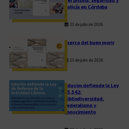
del prisma: seguridad y
i
policía en Córdoba
m
i
23 de julio de 2026
e
n
t
Acerca del buen morir
o
23 de julio de 2026
Eduvim defiende la Ley
25.542:
bibliodiversidad,
federalismo y
conocimiento