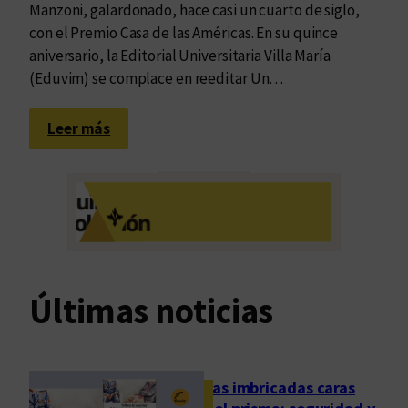
Manzoni, galardonado, hace casi un cuarto de siglo,
con el Premio Casa de las Américas. En su quince
aniversario, la Editorial Universitaria Villa María
(Eduvim) se complace en reeditar Un…
:
Leer más
U
n
a
o
b
r
a
Últimas noticias
e
n
m
o
Las imbricadas caras
v