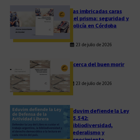
d
e
Las imbricadas caras
l
del prisma: seguridad y
a
policía en Córdoba
l
i
23 de julio de 2026
t
e
r
Acerca del buen morir
a
t
23 de julio de 2026
u
r
a
a
Eduvim defiende la Ley
r
25.542:
bibliodiversidad,
g
federalismo y
e
conocimiento