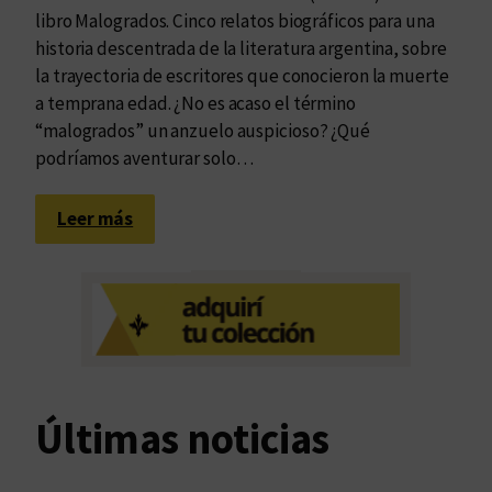
libro Malogrados. Cinco relatos biográficos para una
historia descentrada de la literatura argentina, sobre
la trayectoria de escritores que conocieron la muerte
a temprana edad. ¿No es acaso el término
“malogrados” un anzuelo auspicioso? ¿Qué
podríamos aventurar solo…
:
Leer más
E
s
p
e
c
t
r
Últimas noticias
o
s