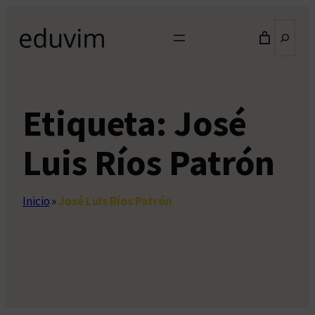
Saltar
Buscar
al
contenido
Etiqueta:
José
Luis Ríos Patrón
Inicio
»
José Luis Ríos Patrón