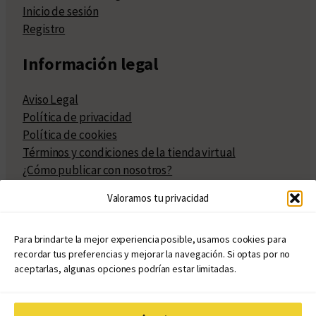
Inicio de sesión
Registro
Información legal
Aviso Legal
Política de privacidad
Política de cookies
Términos y condiciones de la tienda virtual
¿Cómo publicar con nosotros?
Compra y venta de derechos
Valoramos tu privacidad
Políticas de publicación
Facturación
Políticas de coedición
Para brindarte la mejor experiencia posible, usamos cookies para
recordar tus preferencias y mejorar la navegación. Si optas por no
Atribuciones
aceptarlas, algunas opciones podrían estar limitadas.