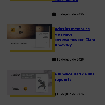
n
t
i
22 de julio de 2026
n
a
Todas las memorias
que somos:
conversamos con Clara
Klimovsky
19 de julio de 2026
La luminosidad de una
propuesta
16 de julio de 2026