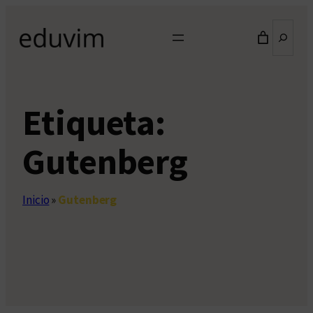
Saltar
Buscar
al
contenido
Etiqueta:
Gutenberg
Inicio
»
Gutenberg