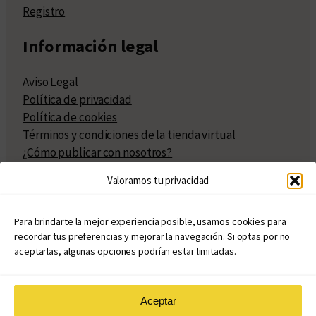
Registro
Información legal
Aviso Legal
Política de privacidad
Política de cookies
Términos y condiciones de la tienda virtual
¿Cómo publicar con nosotros?
Compra y venta de derechos
Valoramos tu privacidad
Políticas de publicación
Facturación
Políticas de coedición
Para brindarte la mejor experiencia posible, usamos cookies para
recordar tus preferencias y mejorar la navegación. Si optas por no
Atribuciones
aceptarlas, algunas opciones podrían estar limitadas.
Aceptar
© Copyright 2020 – 2026