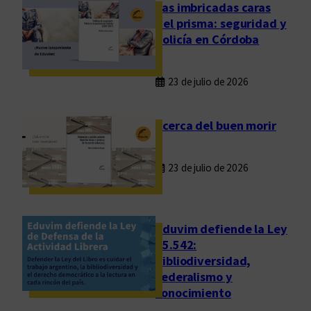
e
Las imbricadas caras
s
del prisma: seguridad y
s
policía en Córdoba
o
b
23 de julio de 2026
r
e
l
Acerca del buen morir
a
m
23 de julio de 2026
u
e
r
t
Eduvim defiende la Ley
e
25.542:
bibliodiversidad,
y
federalismo y
e
conocimiento
l