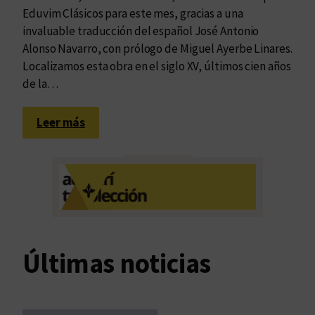
Eduvim Clásicos para este mes, gracias a una
invaluable traducción del español José Antonio
Alonso Navarro, con prólogo de Miguel Ayerbe Linares.
Localizamos esta obra en el siglo XV, últimos cien años
de la…
:
Leer más
C
o
n
c
e
p
c
Últimas noticias
i
o
n