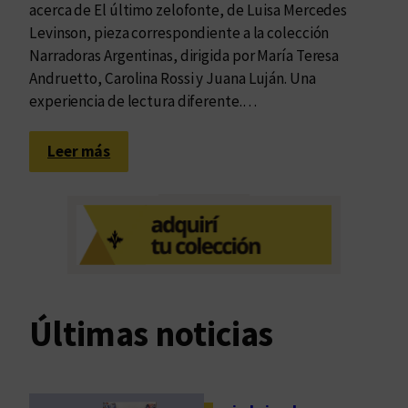
acerca de El último zelofonte, de Luisa Mercedes
Levinson, pieza correspondiente a la colección
Narradoras Argentinas, dirigida por María Teresa
Andruetto, Carolina Rossi y Juana Luján. Una
experiencia de lectura diferente.…
:
Leer más
L
a
t
o
t
a
l
Últimas noticias
i
d
a
d