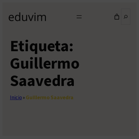
Saltar
Buscar
al
contenido
Etiqueta:
Guillermo
Saavedra
Inicio
»
Guillermo Saavedra