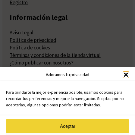
Registro
Información legal
Aviso Legal
Política de privacidad
Política de cookies
Términos y condiciones de la tienda virtual
¿Cómo publicar con nosotros?
Compra y venta de derechos
Valoramos tu privacidad
Políticas de publicación
Facturación
Políticas de coedición
Para brindarte la mejor experiencia posible, usamos cookies para
recordar tus preferencias y mejorar la navegación. Si optas por no
Atribuciones
aceptarlas, algunas opciones podrían estar limitadas.
Aceptar
© Copyright 2020 – 2026