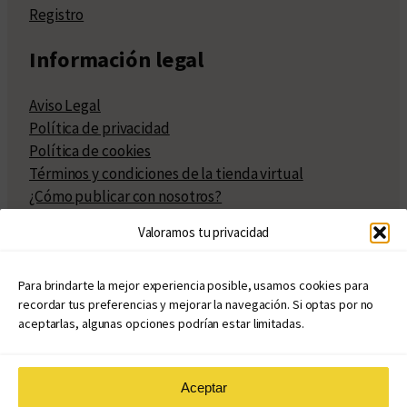
Registro
Información legal
Aviso Legal
Política de privacidad
Política de cookies
Términos y condiciones de la tienda virtual
¿Cómo publicar con nosotros?
Compra y venta de derechos
Valoramos tu privacidad
Políticas de publicación
Facturación
Políticas de coedición
Para brindarte la mejor experiencia posible, usamos cookies para
recordar tus preferencias y mejorar la navegación. Si optas por no
Atribuciones
aceptarlas, algunas opciones podrían estar limitadas.
Aceptar
© Copyright 2020 – 2026