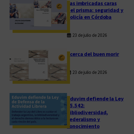
n
Las imbricadas caras
s
del prisma: seguridad y
o
policía en Córdoba
b
r
23 de julio de 2026
e
l
a
Acerca del buen morir
r
e
23 de julio de 2026
t
ó
r
i
Eduvim defiende la Ley
c
25.542:
bibliodiversidad,
a
federalismo y
k
conocimiento
o