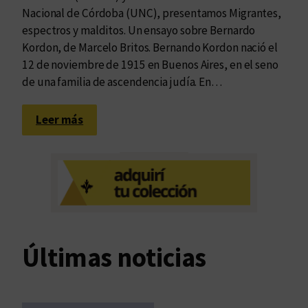
Nacional de Córdoba (UNC), presentamos Migrantes,
espectros y malditos. Un ensayo sobre Bernardo
Kordon, de Marcelo Britos. Bernando Kordon nació el
12 de noviembre de 1915 en Buenos Aires, en el seno
de una familia de ascendencia judía. En…
:
Leer más
U
n
a
r
e
v
i
Últimas noticias
s
i
ó