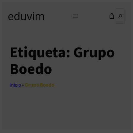
Saltar
Buscar
al
contenido
Etiqueta:
Grupo
Boedo
Inicio
»
Grupo Boedo