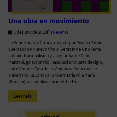
c
u
b
Una obra en movimiento
a
n
5 de junio de 2023
Reseñas
o
”
La Serie Zona de Crítica, dirigida por Roxana Patiño,
,
cuenta con un nuevo título. Se trata de Un dilema
d
cubano. Nacionalismo y vanguardia, de Celina
e
Manzoni, galardonado, hace casi un cuarto de siglo,
C
con el Premio Casa de las Américas. En su quince
e
aniversario, la Editorial Universitaria Villa María
l
(Eduvim) se complace en reeditar Un…
i
n
:
Leer más
a
U
M
n
a
a