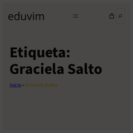
Saltar
Buscar
al
contenido
Etiqueta:
Graciela Salto
Inicio
»
Graciela Salto