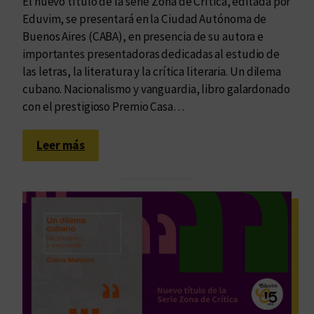
El nuevo título de la serie Zona de Crítica, editada por
Eduvim, se presentará en la Ciudad Autónoma de
Buenos Aires (CABA), en presencia de su autora e
importantes presentadoras dedicadas al estudio de
las letras, la literatura y la crítica literaria. Un dilema
cubano. Nacionalismo y vanguardia, libro galardonado
con el prestigioso Premio Casa…
:
Leer más
“
U
n
d
i
l
e
m
a