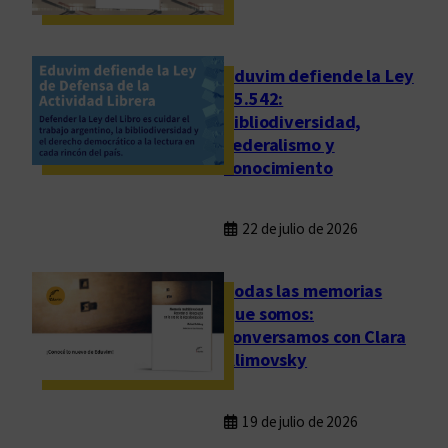
e
n
B
Eduvim defiende la Ley
u
25.542:
e
bibliodiversidad,
n
federalismo y
o
conocimiento
s
A
22 de julio de 2026
i
r
e
Todas las memorias
s
que somos:
conversamos con Clara
Klimovsky
19 de julio de 2026