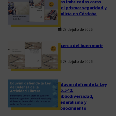
Las imbricadas caras
q
del prisma: seguridad y
u
policía en Córdoba
e
c
23 de julio de 2026
e
r
t
Acerca del buen morir
e
z
23 de julio de 2026
a
Eduvim defiende la Ley
25.542:
bibliodiversidad,
federalismo y
conocimiento