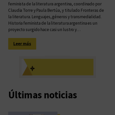
feminista de la literatura argentina, coordinado por
Claudia Torre y Paula Bertúa, y titulado Fronteras de
la literatura. Lenguajes, géneros y transmedialidad.
Historia feminista de la literatura argentina es un
proyecto surgido hace casi un lustro y…
:
Leer más
M
á
s
e
n
t
r
Últimas noticias
o
p
í
a