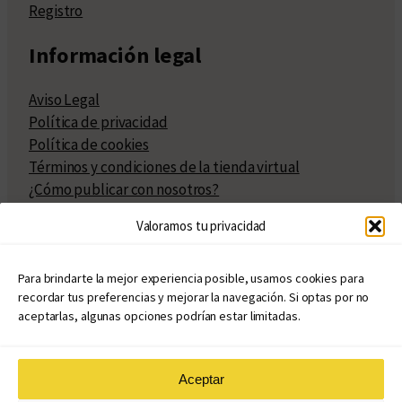
Registro
Información legal
Aviso Legal
Política de privacidad
Política de cookies
Términos y condiciones de la tienda virtual
¿Cómo publicar con nosotros?
Compra y venta de derechos
Valoramos tu privacidad
Políticas de publicación
Facturación
Políticas de coedición
Para brindarte la mejor experiencia posible, usamos cookies para
recordar tus preferencias y mejorar la navegación. Si optas por no
Atribuciones
aceptarlas, algunas opciones podrían estar limitadas.
Aceptar
© Copyright 2020 – 2026