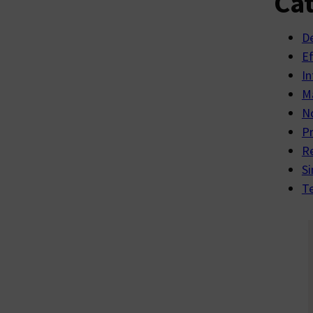
Cat
D
E
In
Ma
No
P
R
Si
Te