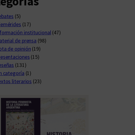
egorías
ebates
(5)
femérides
(17)
formación institucional
(47)
terial de prensa
(98)
ta de opinión
(19)
resentaciones
(15)
eseñas
(131)
n categoría
(1)
xtos literarios
(23)