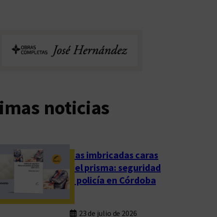
imas noticias
Las imbricadas caras
del prisma: seguridad
y policía en Córdoba
23 de julio de 2026