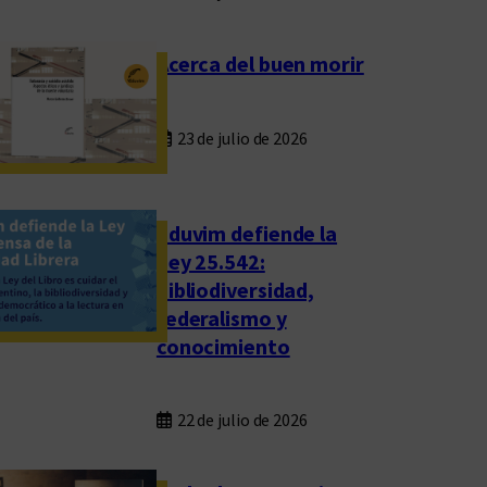
Acerca del buen morir
23 de julio de 2026
Eduvim defiende la
Ley 25.542:
bibliodiversidad,
federalismo y
conocimiento
22 de julio de 2026