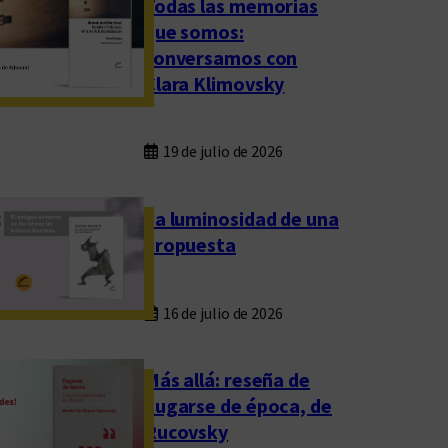
Todas las memorias
que somos:
conversamos con
Clara Klimovsky
19 de julio de 2026
La luminosidad de una
propuesta
16 de julio de 2026
Más allá: reseña de
Fugarse de época, de
Rucovsky