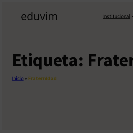
Saltar
al
Institucional
contenido
Etiqueta:
Frate
Inicio
»
Fraternidad