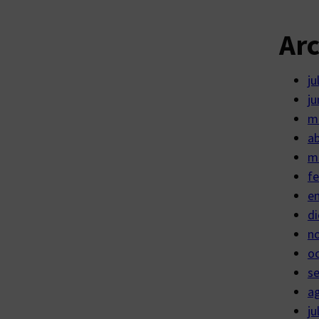
Ar
ju
ju
m
ab
m
fe
e
di
n
o
s
a
ju