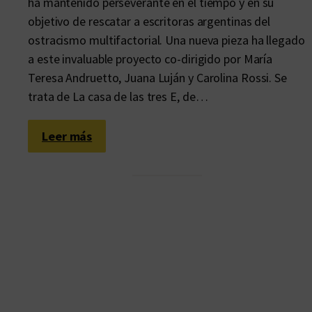
ha mantenido perseverante en el tiempo y en su
objetivo de rescatar a escritoras argentinas del
ostracismo multifactorial. Una nueva pieza ha llegado
a este invaluable proyecto co-dirigido por María
Teresa Andruetto, Juana Luján y Carolina Rossi. Se
trata de La casa de las tres E, de…
:
Leer más
S
e
c
r
e
t
a
y
s