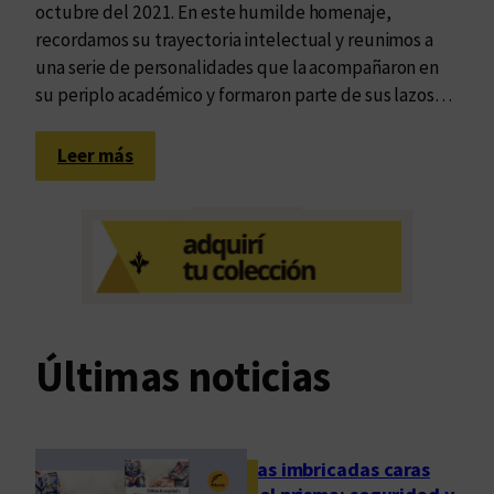
octubre del 2021. En este humilde homenaje,
recordamos su trayectoria intelectual y reunimos a
una serie de personalidades que la acompañaron en
su periplo académico y formaron parte de sus lazos…
:
Leer más
D
e
j
a
r
e
s
Últimas noticias
c
u
e
l
Las imbricadas caras
a