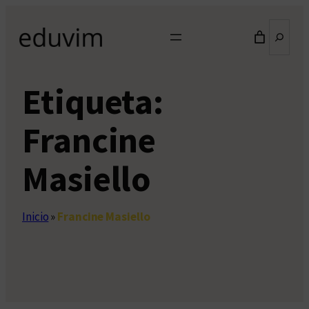
Saltar
Buscar
al
contenido
Etiqueta:
Francine
Masiello
Inicio
»
Francine Masiello