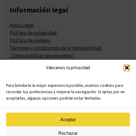
Información legal
Aviso Legal
Política de privacidad
Política de cookies
Términos y condiciones de la tienda virtual
¿Cómo publicar con nosotros?
Compra y venta de derechos
Valoramos tu privacidad
Políticas de publicación
Facturación
Políticas de coedición
Para brindarte la mejor experiencia posible, usamos cookies para
recordar tus preferencias y mejorar la navegación. Si optas por no
Atribuciones
aceptarlas, algunas opciones podrían estar limitadas.
Aceptar
© Copyright 2020 – 2026
Rechazar