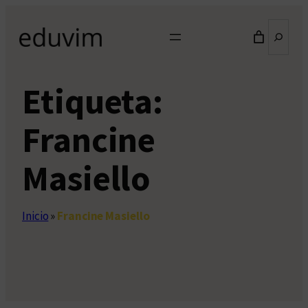
Saltar
Buscar
al
contenido
Etiqueta:
Francine
Masiello
Inicio
»
Francine Masiello