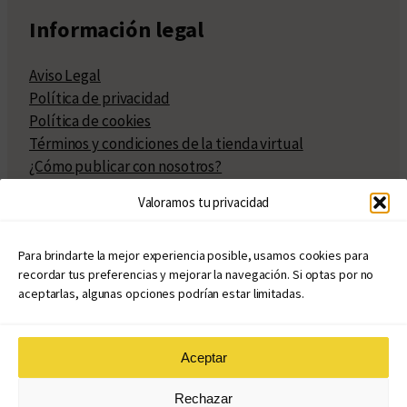
Información legal
Aviso Legal
Política de privacidad
Política de cookies
Términos y condiciones de la tienda virtual
¿Cómo publicar con nosotros?
Compra y venta de derechos
Valoramos tu privacidad
Políticas de publicación
Facturación
Políticas de coedición
Para brindarte la mejor experiencia posible, usamos cookies para
recordar tus preferencias y mejorar la navegación. Si optas por no
Atribuciones
aceptarlas, algunas opciones podrían estar limitadas.
Aceptar
© Copyright 2020 – 2026
Rechazar