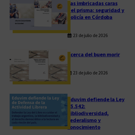
p
Las imbricadas caras
e
del prisma: seguridad y
d
policía en Córdoba
i
d
23 de julio de 2026
a
a
D
Acerca del buen morir
a
v
23 de julio de 2026
i
d
M
e
Eduvim defiende la Ley
t
25.542:
bibliodiversidad,
r
federalismo y
a
conocimiento
l