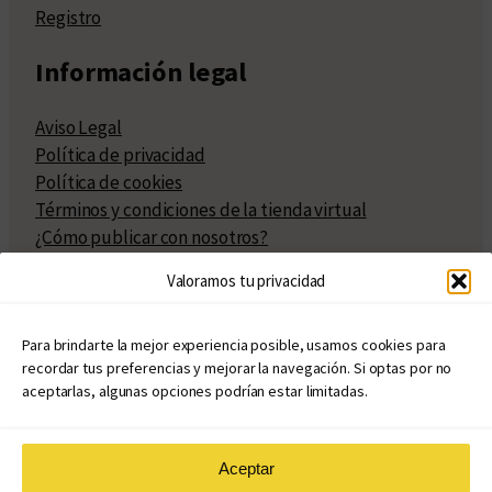
Registro
Información legal
Aviso Legal
Política de privacidad
Política de cookies
Términos y condiciones de la tienda virtual
¿Cómo publicar con nosotros?
Compra y venta de derechos
Valoramos tu privacidad
Políticas de publicación
Facturación
Políticas de coedición
Para brindarte la mejor experiencia posible, usamos cookies para
recordar tus preferencias y mejorar la navegación. Si optas por no
Atribuciones
aceptarlas, algunas opciones podrían estar limitadas.
Aceptar
© Copyright 2020 – 2026