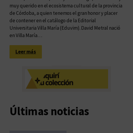
muy querido en el ecosistema cultural de la provincia
de Córdoba, a quien tenemos el gran honor y placer
de contener en el catálogo de la Editorial
Universitaria Villa María (Eduvim). David Metral nació
en Villa María…
:
Leer más
N
u
e
s
t
r
a
Últimas noticias
d
e
s