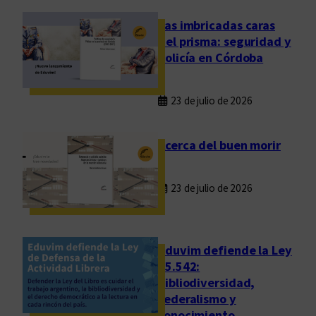
r
i
Las imbricadas caras
a
del prisma: seguridad y
F
policía en Córdoba
e
d
23 de julio de 2026
e
r
a
Acerca del buen morir
l
d
23 de julio de 2026
e
C
u
l
Eduvim defiende la Ley
t
25.542:
bibliodiversidad,
u
federalismo y
r
conocimiento