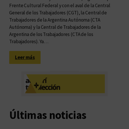
Frente Cultural Federal y con el aval de la Central
General de los Trabajadores (CGT), la Central de
Trabajadores de la Argentina Autónoma (CTA
Autónoma) y la Central de Trabajadores de la
Argentina de los Trabajadores (CTA de los
Trabajadores). Ya…
:
Leer más
C
o
n
v
o
c
a
Últimas noticias
t
o