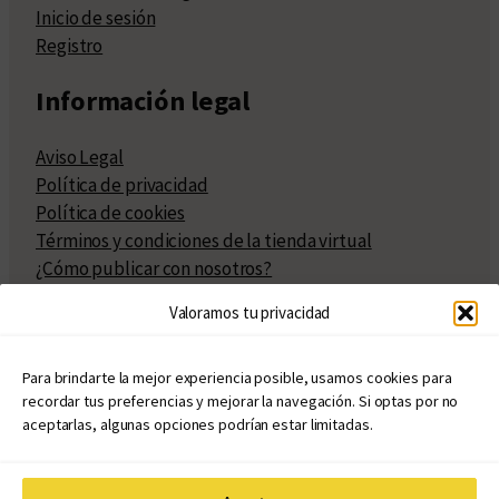
Inicio de sesión
Registro
Información legal
Aviso Legal
Política de privacidad
Política de cookies
Términos y condiciones de la tienda virtual
¿Cómo publicar con nosotros?
Compra y venta de derechos
Valoramos tu privacidad
Políticas de publicación
Facturación
Políticas de coedición
Para brindarte la mejor experiencia posible, usamos cookies para
recordar tus preferencias y mejorar la navegación. Si optas por no
Atribuciones
aceptarlas, algunas opciones podrían estar limitadas.