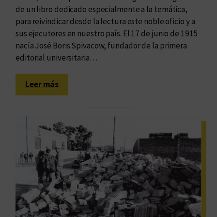
de un libro dedicado especialmente a la temática,
para reivindicar desde la lectura este noble oficio y a
sus ejecutores en nuestro país. El 17 de junio de 1915
nacía José Boris Spivacow, fundador de la primera
editorial universitaria…
:
Leer más
A
l
a
g
r
a
n
e
d
i