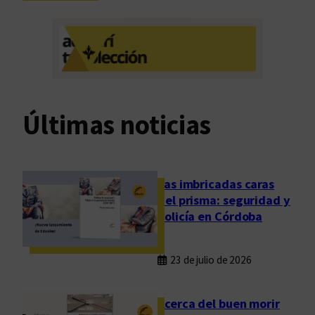
L
d
a
m
e
m
o
r
Últimas noticias
i
a
q
u
Las imbricadas caras
e
del prisma: seguridad y
a
policía en Córdoba
r
d
23 de julio de 2026
e
:
e
Acerca del buen morir