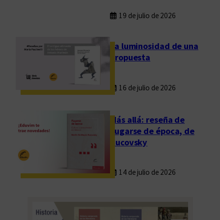
c
u
19 de julio de 2026
l
t
La luminosidad de una
u
propuesta
r
a
16 de julio de 2026
l
a
r
Más allá: reseña de
g
Fugarse de época, de
e
Rucovsky
n
t
14 de julio de 2026
i
n
a