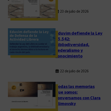
l
l
23 de julio de 2026
i
b
r
o
Eduvim defiende la Ley
e
25.542:
bibliodiversidad,
n
federalismo y
l
conocimiento
a
h
i
22 de julio de 2026
s
t
Todas las memorias
o
que somos:
r
conversamos con Clara
i
Klimovsky
a