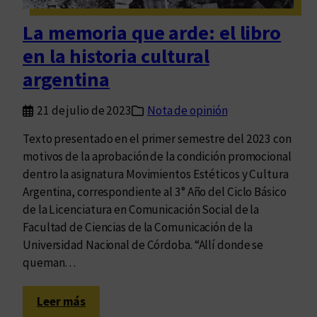
c
i
La memoria que arde: el libro
ó
en la historia cultural
n
a
argentina
r
g
21 de julio de 2023
Nota de opinión
e
Texto presentado en el primer semestre del 2023 con
n
motivos de la aprobación de la condición promocional
t
dentro la asignatura Movimientos Estéticos y Cultura
i
Argentina, correspondiente al 3° Año del Ciclo Básico
n
de la Licenciatura en Comunicación Social de la
a
Facultad de Ciencias de la Comunicación de la
,
Universidad Nacional de Córdoba. “Allí donde se
s
queman…
a
l
:
u
Leer más