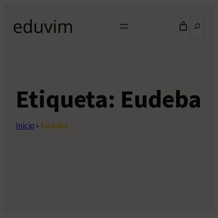
Saltar
Buscar
al
contenido
Etiqueta:
Eudeba
Inicio
»
Eudeba