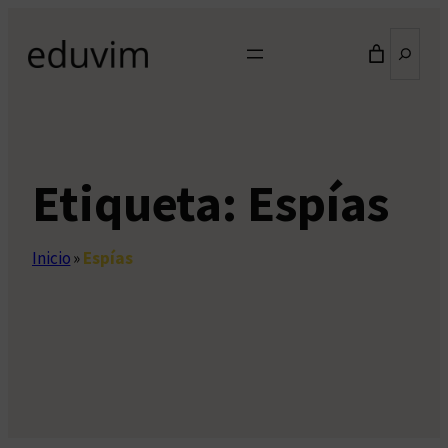
Saltar
Buscar
al
contenido
Etiqueta:
Espías
Inicio
»
Espías