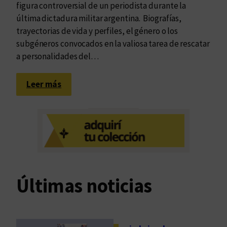
figura controversial de un periodista durante la
última dictadura militar argentina. Biografías,
trayectorias de vida y perfiles, el género o los
subgéneros convocados en la valiosa tarea de rescatar
a personalidades del…
:
Leer más
O
f
i
c
i
o
e
Últimas noticias
n
a
l
e