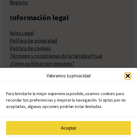
Registro
Información legal
Aviso Legal
Política de privacidad
Política de cookies
Términos y condiciones de la tienda virtual
¿Cómo publicar con nosotros?
Compra y venta de derechos
Valoramos tu privacidad
Políticas de publicación
Facturación
Políticas de coedición
Para brindarte la mejor experiencia posible, usamos cookies para
recordar tus preferencias y mejorar la navegación. Si optas por no
Atribuciones
aceptarlas, algunas opciones podrían estar limitadas.
Aceptar
© Copyright 2020 – 2026