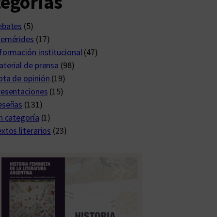
egorías
ebates
(5)
femérides
(17)
formación institucional
(47)
terial de prensa
(98)
ta de opinión
(19)
resentaciones
(15)
eseñas
(131)
n categoría
(1)
xtos literarios
(23)