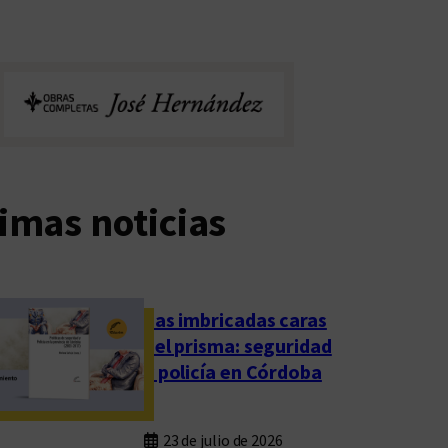
imas noticias
Las imbricadas caras
del prisma: seguridad
y policía en Córdoba
23 de julio de 2026