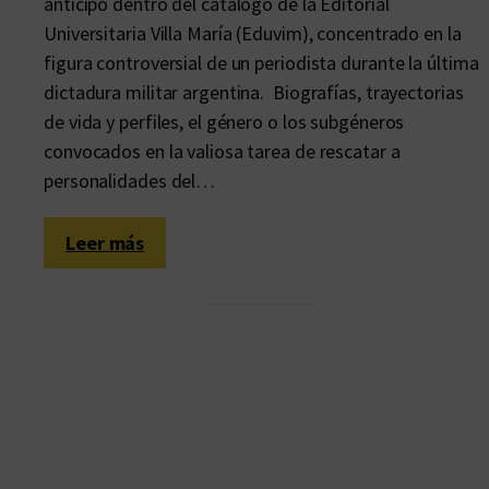
anticipo dentro del catálogo de la Editorial
Universitaria Villa María (Eduvim), concentrado en la
figura controversial de un periodista durante la última
dictadura militar argentina. Biografías, trayectorias
de vida y perfiles, el género o los subgéneros
convocados en la valiosa tarea de rescatar a
personalidades del…
:
Leer más
O
f
i
c
i
o
e
n