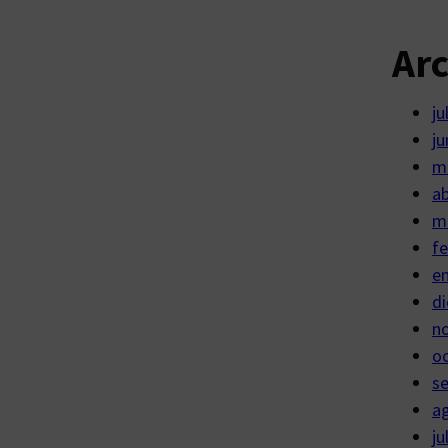
Ar
ju
ju
m
ab
m
fe
e
di
n
o
s
a
ju