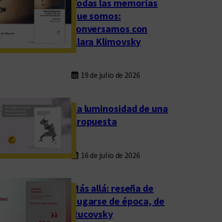
Todas las memorias
que somos:
conversamos con
Clara Klimovsky
19 de julio de 2026
La luminosidad de una
propuesta
16 de julio de 2026
Más allá: reseña de
Fugarse de época, de
Rucovsky