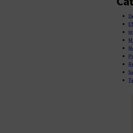
Cat
D
E
In
Ma
No
P
R
Si
Te