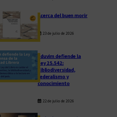
Acerca del buen morir
23 de julio de 2026
Eduvim defiende la
Ley 25.542:
bibliodiversidad,
federalismo y
conocimiento
22 de julio de 2026