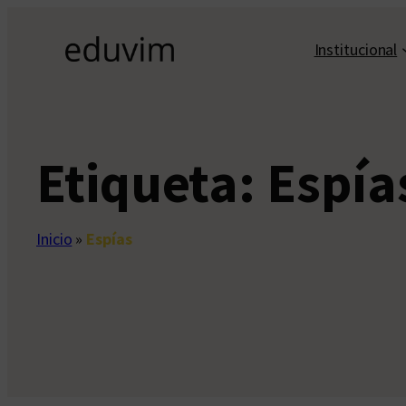
Saltar
al
Institucional
contenido
Etiqueta:
Espía
Inicio
»
Espías