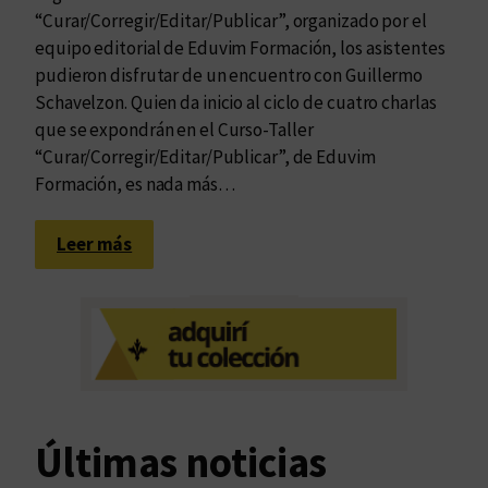
“Curar/Corregir/Editar/Publicar”, organizado por el
equipo editorial de Eduvim Formación, los asistentes
pudieron disfrutar de un encuentro con Guillermo
Schavelzon. Quien da inicio al ciclo de cuatro charlas
que se expondrán en el Curso-Taller
“Curar/Corregir/Editar/Publicar”, de Eduvim
Formación, es nada más…
:
Leer más
G
u
i
l
l
e
r
Últimas noticias
m