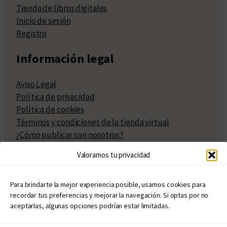
Tienda de libros digitales
Inicio de sesión
Registro
Información legal
Aviso Legal
Política de privacidad
Política de cookies
Términos y condiciones de la tienda virtual
¿Cómo publicar con nosotros?
Compra y venta de derechos
Valoramos tu privacidad
Políticas de publicación
Facturación
Políticas de coedición
Para brindarte la mejor experiencia posible, usamos cookies para
recordar tus preferencias y mejorar la navegación. Si optas por no
Atribuciones
aceptarlas, algunas opciones podrían estar limitadas.