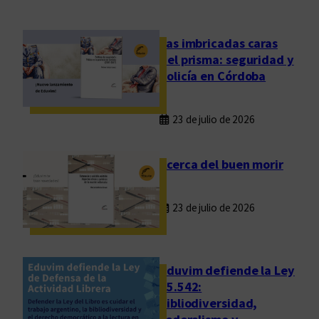
o
S
c
Las imbricadas caras
h
del prisma: seguridad y
a
policía en Córdoba
v
e
23 de julio de 2026
l
z
o
Acerca del buen morir
n
:
23 de julio de 2026
u
n
a
g
Eduvim defiende la Ley
e
25.542:
bibliodiversidad,
n