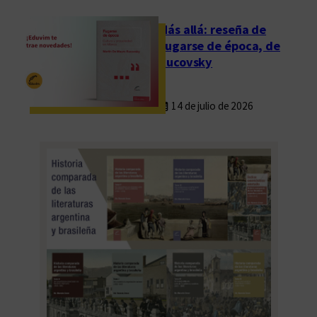
á
s
Más allá: reseña de
Fugarse de época, de
Rucovsky
14 de julio de 2026