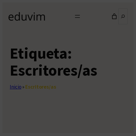
Saltar
Buscar
al
contenido
Etiqueta:
Escritores/as
Inicio
»
Escritores/as