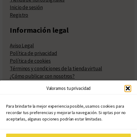
Inicio de sesión
Registro
Información legal
Aviso Legal
Política de privacidad
Política de cookies
Términos y condiciones de la tienda virtual
¿Cómo publicar con nosotros?
Compra y venta de derechos
Valoramos tu privacidad
Políticas de publicación
Facturación
Políticas de coedición
Para brindarte la mejor experiencia posible, usamos cookies para
recordar tus preferencias y mejorar la navegación. Si optas por no
Atribuciones
aceptarlas, algunas opciones podrían estar limitadas.