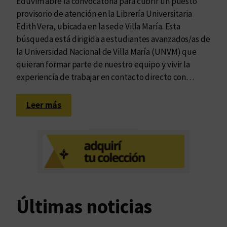
Eduvim abre la convocatoria para cubrir un puesto
provisorio de atención en la Librería Universitaria
Edith Vera, ubicada en la sede Villa María. Esta
búsqueda está dirigida a estudiantes avanzados/as de
la Universidad Nacional de Villa María (UNVM) que
quieran formar parte de nuestro equipo y vivir la
experiencia de trabajar en contacto directo con…
:
Leer más
B
u
s
c
a
m
o
Últimas noticias
s
l