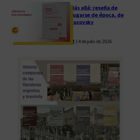
d
Más allá: reseña de
i
Fugarse de época, de
t
Rucovsky
h
V
14 de julio de 2026
e
r
a