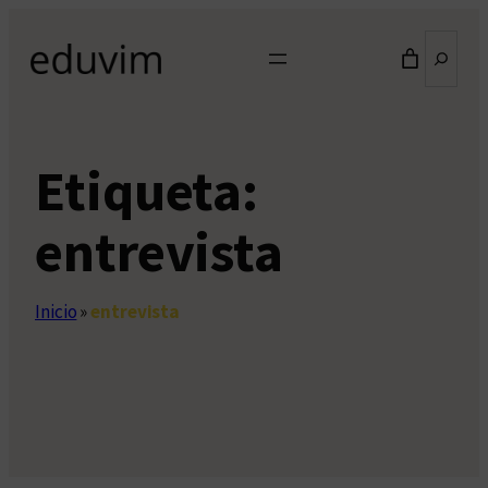
Saltar
Buscar
al
contenido
Etiqueta:
entrevista
Inicio
»
entrevista