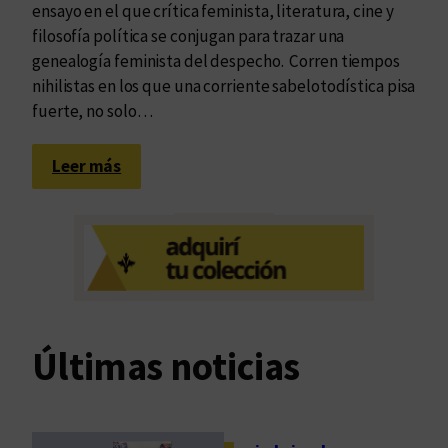
ensayo en el que crítica feminista, literatura, cine y
filosofía política se conjugan para trazar una
genealogía feminista del despecho. Corren tiempos
nihilistas en los que una corriente sabelotodística pisa
fuerte, no solo…
:
Leer más
Y
o
s
o
y
l
o
Últimas noticias
q
u
e
a