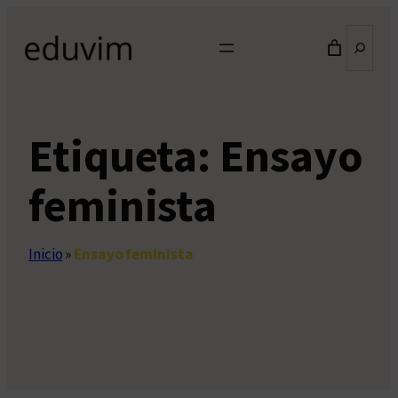
Saltar
Buscar
al
contenido
Etiqueta:
Ensayo
feminista
Inicio
»
Ensayo feminista