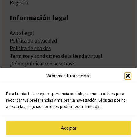
Registro
Información legal
Aviso Legal
Política de privacidad
Política de cookies
Términos y condiciones de la tienda virtual
¿Cómo publicar con nosotros?
Compra y venta de derechos
Valoramos tu privacidad
Políticas de publicación
Facturación
Políticas de coedición
Para brindarte la mejor experiencia posible, usamos cookies para
recordar tus preferencias y mejorar la navegación. Si optas por no
Atribuciones
aceptarlas, algunas opciones podrían estar limitadas.
Aceptar
© Copyright 2020 – 2026