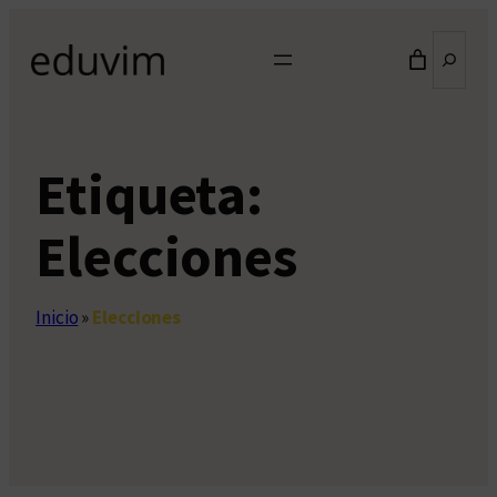
Saltar
Buscar
al
contenido
Etiqueta:
Elecciones
Inicio
»
Elecciones