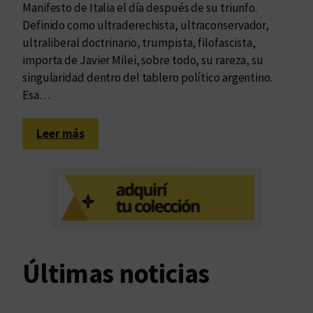
Manifesto de Italia el día después de su triunfo.
Definido como ultraderechista, ultraconservador,
ultraliberal doctrinario, trumpista, filofascista,
importa de Javier Milei, sobre todo, su rareza, su
singularidad dentro del tablero político argentino.
Esa…
:
Leer más
C
a
m
i
n
i
t
Últimas noticias
o
a
l