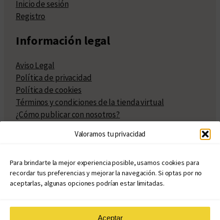
Inicio de sesión
Registro
Información legal
Aviso Legal
Política de privacidad
Política de cookies
Términos y condiciones de la tienda virtual
¿Cómo publicar con nosotros?
Compra y venta de derechos
Valoramos tu privacidad
Políticas de publicación
Facturación
Políticas de coedición
Para brindarte la mejor experiencia posible, usamos cookies para
recordar tus preferencias y mejorar la navegación. Si optas por no
Atribuciones
aceptarlas, algunas opciones podrían estar limitadas.
Aceptar