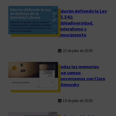
o
f
Eduvim defiende la Ley
o
25.542:
bibliodiversidad,
n
federalismo y
t
conocimiento
e
22 de julio de 2026
Todas las memorias
que somos:
conversamos con Clara
Klimovsky
19 de julio de 2026