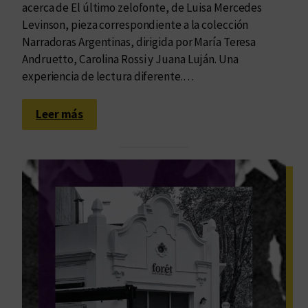
acerca de El último zelofonte, de Luisa Mercedes
Levinson, pieza correspondiente a la colección
Narradoras Argentinas, dirigida por María Teresa
Andruetto, Carolina Rossi y Juana Luján. Una
experiencia de lectura diferente.…
:
Leer más
L
a
t
o
t
a
l
i
d
a
d