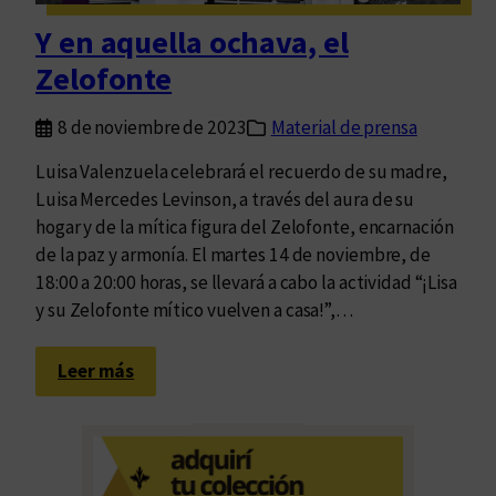
e
Y en aquella ochava, el
n
Zelofonte
e
l
8 de noviembre de 2023
Material de prensa
f
r
Luisa Valenzuela celebrará el recuerdo de su madre,
a
Luisa Mercedes Levinson, a través del aura de su
g
hogar y de la mítica figura del Zelofonte, encarnación
m
de la paz y armonía. El martes 14 de noviembre, de
e
18:00 a 20:00 horas, se llevará a cabo la actividad “¡Lisa
n
y su Zelofonte mítico vuelven a casa!”,…
t
o
:
Leer más
Y
e
n
a