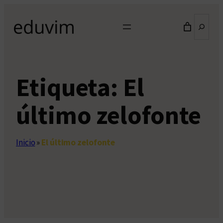
Saltar
Buscar
al
contenido
Etiqueta:
El
último zelofonte
Inicio
»
El último zelofonte