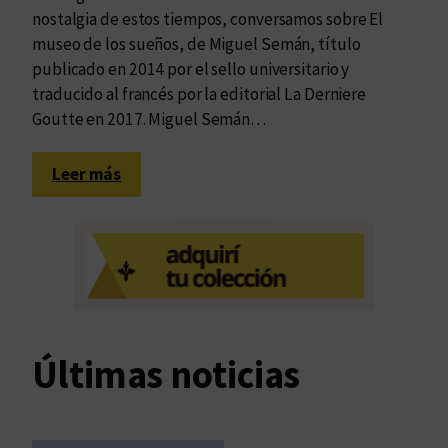
nostalgia de estos tiempos, conversamos sobre El
museo de los sueños, de Miguel Semán, título
publicado en 2014 por el sello universitario y
traducido al francés por la editorial La Derniere
Goutte en 2017. Miguel Semán…
:
Leer más
E
l
m
u
s
e
o
Últimas noticias
d
e
l