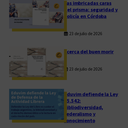
o
Las imbricadas caras
s
del prisma: seguridad y
s
policía en Córdoba
u
e
23 de julio de 2026
ñ
o
s
Acerca del buen morir
o
e
23 de julio de 2026
l
l
u
g
Eduvim defiende la Ley
a
25.542:
bibliodiversidad,
r
federalismo y
d
conocimiento
e