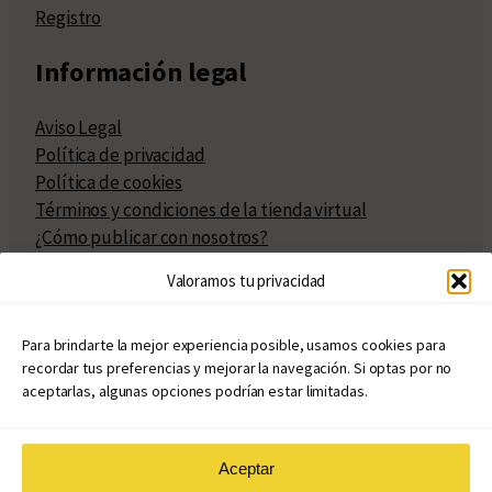
Registro
Información legal
Aviso Legal
Política de privacidad
Política de cookies
Términos y condiciones de la tienda virtual
¿Cómo publicar con nosotros?
Compra y venta de derechos
Valoramos tu privacidad
Políticas de publicación
Facturación
Políticas de coedición
Para brindarte la mejor experiencia posible, usamos cookies para
recordar tus preferencias y mejorar la navegación. Si optas por no
Atribuciones
aceptarlas, algunas opciones podrían estar limitadas.
Aceptar
© Copyright 2020 – 2026