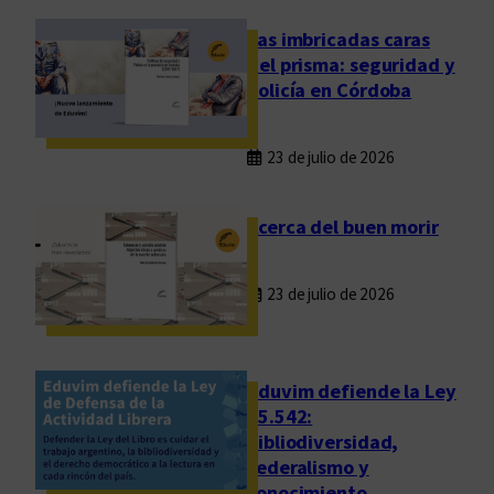
a
v
Las imbricadas caras
i
del prisma: seguridad y
d
policía en Córdoba
a
.
23 de julio de 2026
V
i
v
Acerca del buen morir
i
r
23 de julio de 2026
l
a
e
s
Eduvim defiende la Ley
c
25.542:
bibliodiversidad,
r
federalismo y
i
conocimiento