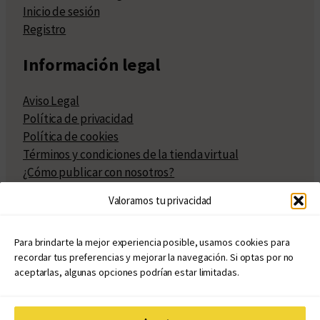
Inicio de sesión
Registro
Información legal
Aviso Legal
Política de privacidad
Política de cookies
Términos y condiciones de la tienda virtual
¿Cómo publicar con nosotros?
Compra y venta de derechos
Valoramos tu privacidad
Políticas de publicación
Facturación
Políticas de coedición
Para brindarte la mejor experiencia posible, usamos cookies para
recordar tus preferencias y mejorar la navegación. Si optas por no
Atribuciones
aceptarlas, algunas opciones podrían estar limitadas.