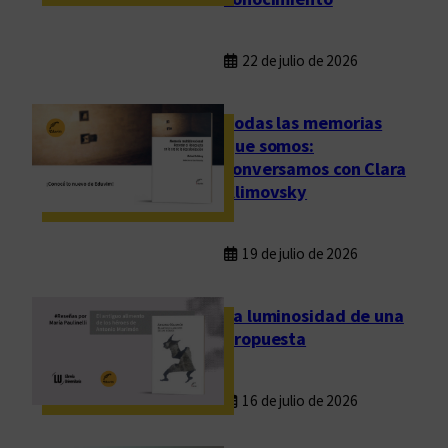
t
u
r
22 de julio de 2026
a
Todas las memorias
que somos:
conversamos con Clara
Klimovsky
19 de julio de 2026
La luminosidad de una
propuesta
16 de julio de 2026