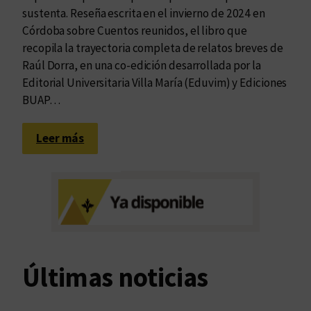
sustenta. Reseña escrita en el invierno de 2024 en
Córdoba sobre Cuentos reunidos, el libro que
recopila la trayectoria completa de relatos breves de
Raúl Dorra, en una co-edición desarrollada por la
Editorial Universitaria Villa María (Eduvim) y Ediciones
BUAP…
:
Leer más
E
s
c
r
i
b
i
Últimas noticias
r
l