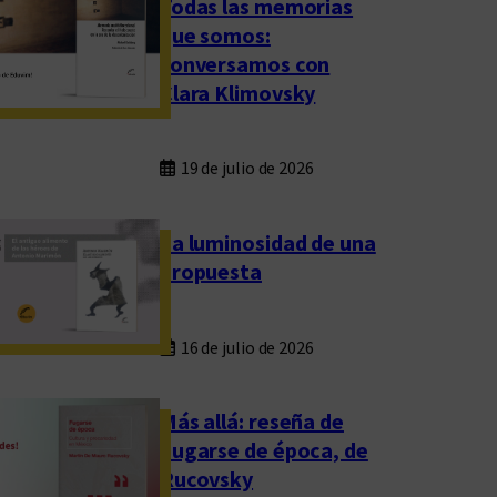
Todas las memorias
que somos:
conversamos con
Clara Klimovsky
19 de julio de 2026
La luminosidad de una
propuesta
16 de julio de 2026
Más allá: reseña de
Fugarse de época, de
Rucovsky