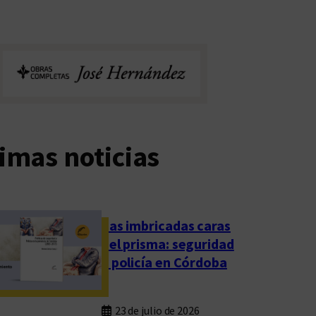
imas noticias
Las imbricadas caras
del prisma: seguridad
y policía en Córdoba
23 de julio de 2026