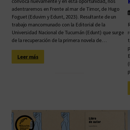
convoca nuevamente y en esta oportunidad, nos
adentraremos en Frente al mar de Timor, de Hugo
Foguet (Eduvim y Edunt, 2023). Resultante de un
trabajo mancomunado con la Editorial de la
R
Universidad Nacional de Tucumán (Edunt) que surge
r
de la recuperación de la primera novela de…
t
p
E
:
Leer más
L
p
a
t
o
t
a
l
i
d