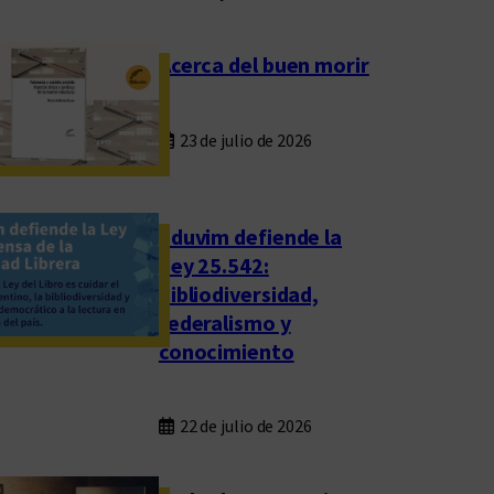
Acerca del buen morir
23 de julio de 2026
Eduvim defiende la
Ley 25.542:
bibliodiversidad,
federalismo y
conocimiento
22 de julio de 2026