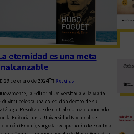
E
s
t
r
i
n
y
La eternidad es una meta
s
inalcanzable
u
L
29 de enero de 2024
Reseñas
i
uevamente, la Editorial Universitaria Villa María
b
Eduvim) celebra una co-edición dentro de su
r
catálogo. Resultante de un trabajo mancomunado
o
on la Editorial de la Universidad Nacional de
d
ucumán (Edunt), surge la recuperación de Frente al
e
ar de Timor, la primera novela de Hugo Foguet, a