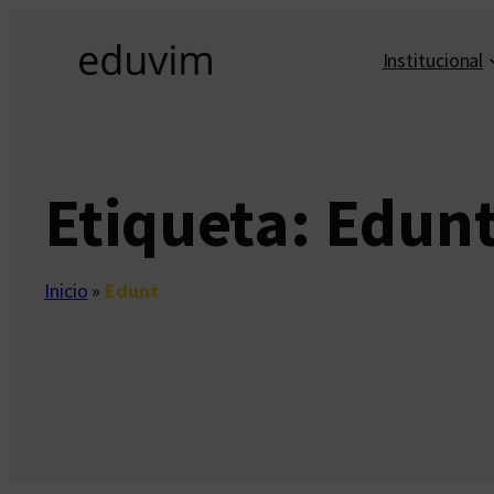
Saltar
al
Institucional
contenido
Etiqueta:
Edun
Inicio
»
Edunt