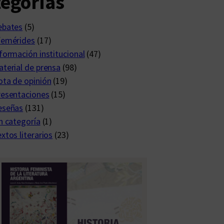
egorías
ebates
(5)
femérides
(17)
formación institucional
(47)
terial de prensa
(98)
ta de opinión
(19)
resentaciones
(15)
eseñas
(131)
n categoría
(1)
xtos literarios
(23)