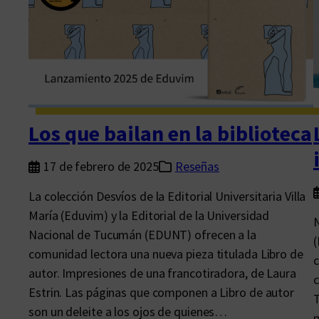
a
d
d
e
l
a
s
Los que bailan en la biblioteca
t
o
17 de febrero de 2025
Reseñas
t
La colección Desvíos de la Editorial Universitaria Villa
a
María (Eduvim) y la Editorial de la Universidad
N
l
Nacional de Tucumán (EDUNT) ofrecen a la
(
i
comunidad lectora una nueva pieza titulada Libro de
d
autor. Impresiones de una francotiradora, de Laura
c
a
Estrin. Las páginas que componen a Libro de autor
T
d
son un deleite a los ojos de quienes…
m