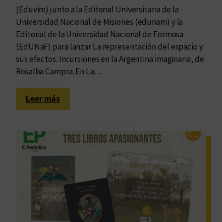
(Eduvim) junto a la Editorial Universitaria de la
Universidad Nacional de Misiones (edunam) y la
Editorial de la Universidad Nacional de Formosa
(EdUNaF) para lanzar La representación del espacio y
sus efectos. Incursiones en la Argentina imaginaria, de
Rosalba Campra. En La…
:
Leer más
H
a
c
i
a
u
n
a
n