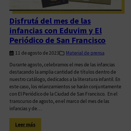
u
e
v
Disfrutá del mes de las
a
infancias con Eduvim y El
c
a
Periódico de San Francisco
r
t
11 de agosto de 2023
Material de prensa
o
Durante agosto, celebramos el mes de las infancias
g
destacando la amplia cantidad de títulos dentro de
r
nuestro catálogo, dedicados a la literatura infantil. En
a
este caso, los relanzamientos se harán conjuntamente
f
con El Periódico de la Ciudad de San Francisco. En el
í
transcurso de agosto, en el marco del mes de las
a
infancias y de…
d
e
:
l
Leer más