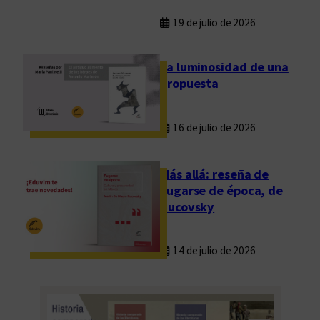
m
y
19 de julio de 2026
E
l
La luminosidad de una
P
propuesta
e
r
16 de julio de 2026
i
ó
d
Más allá: reseña de
i
Fugarse de época, de
c
Rucovsky
o
d
14 de julio de 2026
e
S
a
n