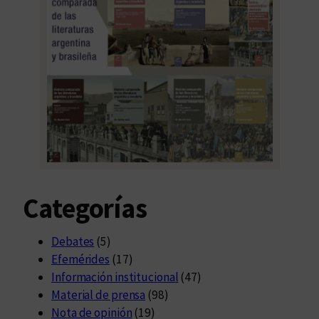
F
r
a
n
c
i
s
c
o
Categorías
Debates
(5)
Efemérides
(17)
Información institucional
(47)
Material de prensa
(98)
Nota de opinión
(19)