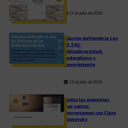
s
i
23 de julio de 2026
n
f
a
n
Eduvim defiende la Ley
c
25.542:
bibliodiversidad,
i
federalismo y
a
conocimiento
s
c
o
22 de julio de 2026
n
E
Todas las memorias
d
que somos:
u
conversamos con Clara
v
Klimovsky
i